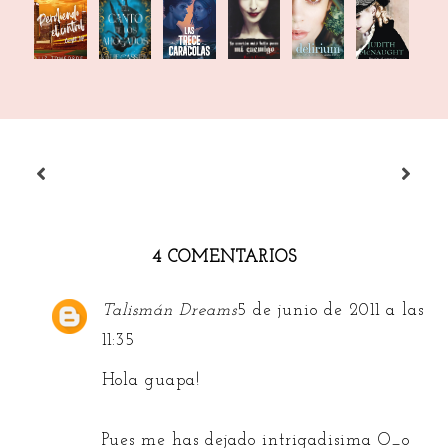
El canto
La
Pasajes
Perdiendo
Las trece
Delirium
de los
canción
al
el control
caracolas
ahogados
más
corazón
bella
para mi
enemig...
4 COMENTARIOS
Talismán Dreams
5 de junio de 2011 a las
11:35
Hola guapa!
Pues me has dejado intrigadisima O_o