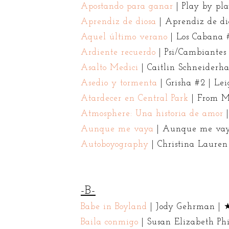
Apostando para ganar
| Play by pl
Aprendiz de diosa
| Aprendiz de d
Aquel último verano
| Los Cabana
Ardiente recuerdo
| Psi/Cambiante
Asalto Medici
| Caitlin Schneiderh
Asedio y tormenta
| Grisha #2 | L
Atardecer en Central Park
| From M
Atmosphere: Una historia de amor
|
Aunque me vaya
| Aunque me va
Autoboyography
| Christina Laur
-B-
Babe in Boyland
| Jody Gehrman 
Baila conmigo
| Susan Elizabeth P