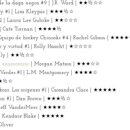
e la daga negra #9 | J.R. Ward | ★★½☆☆
ry #1 | Lisa Kleypas | ★★★½☆
 #2 | Laura Lee Guhrke | ★★☆☆☆
 | Cate Tiernan | ★★★★½
Equipo de hockey Chinooks #4 | Rachel Gibson | ★★★
 y virtud #1 | Rolly Haacht | ★☆☆☆☆
Kelly | ★★½☆☆
a enamorarse
| Morgan Matson | ★★★☆☆
s Verdes #1 | L.M. Montgomery | ★★★★☆
★★★½☆
bras. Los orígenes #1 | Cassandra Clare | ★★★★★
don #1 | Dan Brown | ★★★½☆
| Jeff VanderMeer | ★★★★☆
 | Kendare Blake | ★★★★★
Oliver