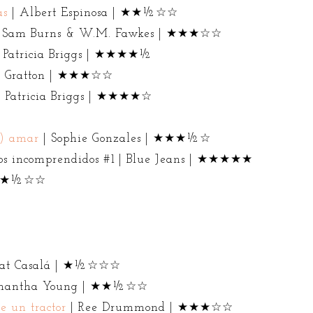
as
| Albert Espinosa | ★★½☆☆
 | Sam Burns & W.M. Fawkes | ★★★☆☆
 Patricia Briggs | ★★★★½
ssa Gratton | ★★★☆☆
 Patricia Briggs | ★★★★☆
e) amar
| Sophie Gonzales | ★★★½☆
los incomprendidos #1 | Blue Jeans | ★★★★★
| ★★½☆☆
| Pat Casalá | ★½☆☆☆
 Samantha Young | ★★½☆☆
e un tractor
| Ree Drummond | ★★★☆☆