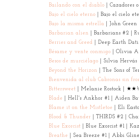
Bailando con el diablo
| Cazadores 
Bajo el cielo eterno
| Bajo el cielo 
Bajo la misma estrella
| John Gre
Barbarian alien
| Barbarians #2 |
Berries and Greed
| Deep Earth Da
Bésame y vente conmigo
| Olivia
Besos de murciélago
| Silvia Herv
Beyond the Horizon
| The Sons of 
Bienvenida al club Cabronas sin fro
Bittersweet
| Melanie Rostock | 
Blade
| Hell's Ankhor #1 | Aiden 
Blame it on the Mistletoe
| Eli Ea
Blood & Thunder
| THIRDS #2 | Ch
Blue Exorcist
| Blue Exorcist #1 |
Breathe
| Sea Breeze #1 | Abbi Gl