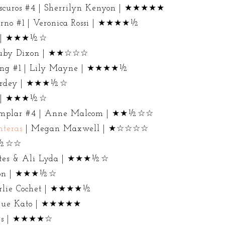
oscuros #4 | Sherrilyn Kenyon | ★★★★★
eterno #1 | Veronica Rossi | ★★★★½
en | ★★★½☆
 Ruby Dixon | ★★☆☆☆
ting #1 | Lily Mayne | ★★★★½
 Ardey | ★★★½☆
ás | ★★★½☆
Templar #4 | Anne Malcom | ★★½☆☆
nteras
| Megan Maxwell | ★☆☆☆☆
★★½☆☆
Bates & Ali Lyda | ★★★½☆
ston | ★★★½☆
arlie Cochet | ★★★★½
 Kazue Kato | ★★★★★
ines | ★★★★☆