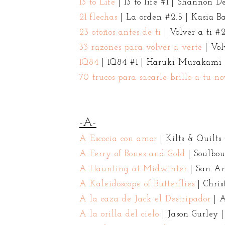
13 to Life
| 13 to life #1 | Shanno
21 flechas
| La orden #2.5 | Kasia
23 otoños antes de ti
| Volver a ti 
33 razones para volver a verte
| Vol
1Q84
| 1Q84 #1 | Haruki Muraka
70 trucos para sacarle brillo a tu n
-A-
A Escocia con amor
| Kilts & Quilts
A Ferry of Bones and Gold
| Soulbo
A Haunting at Midwinter
| San Am
A Kaleidoscope of Butterflies
| Chri
A la caza de Jack el Destripador
| A
A la orilla del cielo
| Jason Gurle