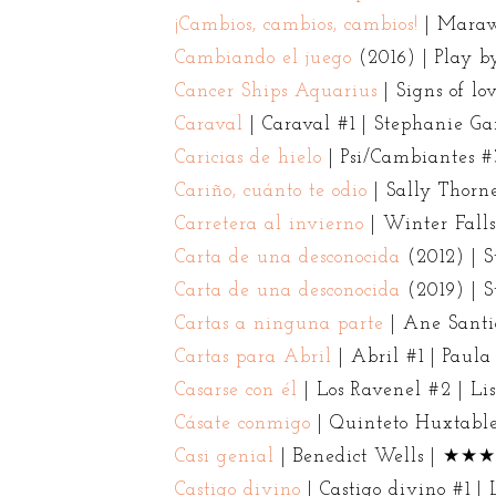
¡Cambios, cambios, cambios!
| Mara
Cambiando el juego
(2016) | Play 
Cancer Ships Aquarius
| Signs of 
Caraval
| Caraval #1 | Stephanie
Caricias de hielo
| Psi/Cambiantes 
Cariño, cuánto te odio
| Sally Tho
Carretera al invierno
| Winter Fall
Carta de una desconocida
(2012) |
Carta de una desconocida
(2019) |
Cartas a ninguna parte
| Ane Santi
Cartas para Abril
| Abril #1 | Pa
Casarse con él
| Los Ravenel #2 | 
Cásate conmigo
| Quinteto Huxtab
Casi genial
| Benedict Wells | ★
Castigo divino
| Castigo divino #1