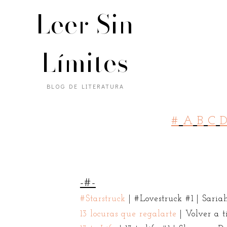
Leer Sin
Límites
BLOG DE LITERATURA
#
A
B
C
-#-
#Starstruck
| #Lovestruck #1 | Sa
13 locuras que regalarte
| Volver a 