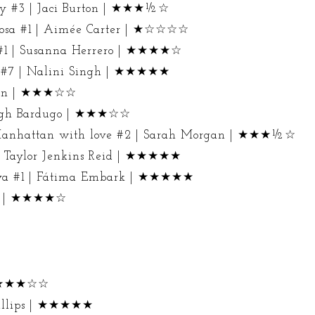
ay #3 | Jaci Burton | ★★★½☆
iosa #1 | Aimée Carter | ★☆☆☆☆
 #1 | Susanna Herrero | ★★★★☆
s #7 | Nalini Singh | ★★★★★
an |
★★★☆☆
eigh Bardugo | ★★★☆☆
anhattan with love #2 | Sarah Morgan | ★★★½☆
 Taylor Jenkins Reid | ★★★★★
ya #1 | Fátima Embark | ★★★★★
en | ★★★★☆
| ★★★☆☆
hillips | ★★★★★