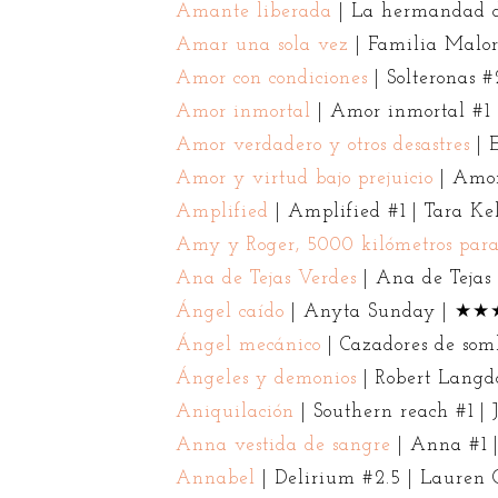
Amante liberada
| La hermandad d
Amar una sola vez
| Familia Malo
Amor con condiciones
| Solteronas
Amor inmortal
| Amor inmortal #1
Amor verdadero y otros desastres
| 
Amor y virtud bajo prejuicio
| Amor
Amplified
| Amplified #1 | Tara 
Amy y Roger, 5000 kilómetros par
Ana de Tejas Verdes
| Ana de Teja
Ángel caído
| Anyta Sunday | 
Ángel mecánico
| Cazadores de som
Ángeles y demonios
| Robert Lang
Aniquilación
| Southern reach #1 
Anna vestida de sangre
| Anna #1
Annabel
| Delirium #2.5 | Lauren 