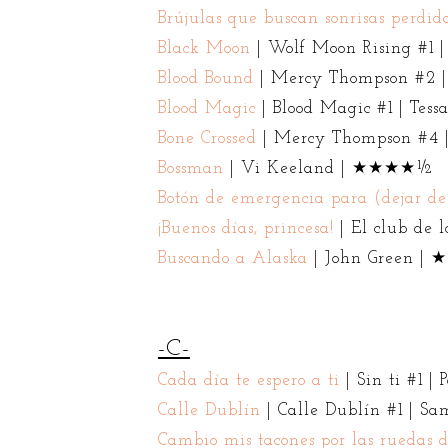
Brújulas que buscan sonrisas perdid
Black Moon
| Wolf Moon Rising #1
Blood Bound
| Mercy Thompson #2 |
Blood Magic
| Blood Magic #1 | Te
Bone Crossed
| Mercy Thompson #4 |
Bossman
| Vi Keeland | ★★★★½
Botón de emergencia para (dejar d
¡Buenos días, princesa!
| El club de 
Buscando a Alaska
| John Green 
-C-
Cada día te espero a ti
| Sin ti #1 
Calle Dublín
| Calle Dublín #1 |
Cambio mis tacones por las ruedas d