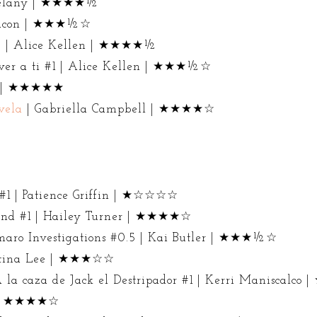
n Delany | ★★★★½
 Bacon | ★★★½☆
#2 | Alice Kellen | ★★★★½
ver a ti #1 | Alice Kellen | ★★★½☆
mi | ★★★★★
ovela
| Gabriella Campbell | ★★★★☆
 #1 | Patience Griffin | ★☆☆☆☆
und #1 | Hailey Turner | ★★★★☆
aro Investigations #0.5 | Kai Butler | ★★★½☆
stina Lee | ★★★☆☆
 la caza de Jack el Destripador #1 | Kerri Maniscal
y | ★★★★☆