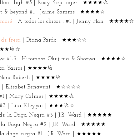
lton High #3 | Kody Keplinger | ★★★★½
ast & beyond #1 | Jaime Samms | ★★★★☆
amoré
| A todos los chicos... #1 | Jenny Han | ★★★★☆
 de fresa
| Diana Pardo | ★★★☆☆
| ★★★½☆
love #1-3 | Hiromasa Okujima & Shoowa | ★★★★☆
ecca Yarros | ★★★★½
| Nora Roberts | ★★★★½
#1 | Elísabet Benavent | ★☆☆☆☆
 #1 | Mary Calmes | ★★★★½
 #3 | Lisa Kleypas | ★★★½☆
de la Daga Negra #3 | J.R. Ward | ★★★★★
 la Daga Negra #2 | J.R. Ward | ★★★★★
la daga negra #1 | J.R. Ward | ★★★★★