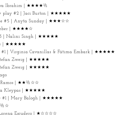
wa Ibrahim | ★★★★½
by play #2 | Jaci Burton | ★★★★★
love #5 | Anyta Sunday | ★★★☆☆
 Garber | ★★★★☆
#3 | Nalini Singh | ★★★★★
rne | ★★★★★
s #1 | Virginia Cavanillas & Fátima Embark | ★★★★★
 Stefan Zweig | ★★★★★
 Stefan Zweig | ★★★★★
ago
ula Ramos | ★★½☆☆
Lisa Kleypas | ★★★★★
le #1 | Mary Balogh | ★★★★★
★★½☆
 | Lorena Escudero | ★☆☆☆☆