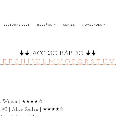
LECTURAS 2026
RESEÑAS
SERIES
NOVEDADES
Por título
🠋🠋 ACCESO RÁPIDO 🠋🠋
D
E
F
G
H
I
J
K
L
M
N
O
P
Q
R
S
T
U
V
riah Wilson | ★★★★½
ti #3 | Alice Kellen | ★★★★☆