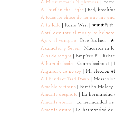
A Midsummer's Nightmare
| Hami
A Thief in the Light
| Bed, breakf
A todos los chicos de los que me en
A tu lado
| Kasie West | ★★★½☆
Abril descubre el mar y los helados
Ajo y el vampiro
| Bree Paulsen 
Akamatsu y Seven
| Macarras in 
Alas de sangre
| Empíreo #1 | Reb
Álbum de boda
| Cuatro bodas #1 
Alguien que no soy
| Mi elección 
All Kinds of Tied Down
| Marshals
Amable y tirano
| Familia Malory
Amante despierto
| La hermandad 
Amante eterno
| La hermandad de
Amante oscuro
| La hermandad de 