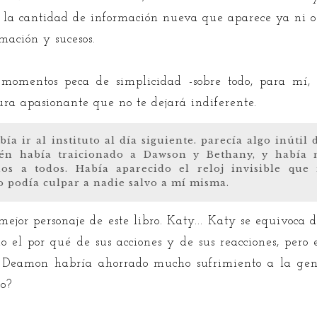
e la cantidad de información nueva que aparece ya ni 
rmación y sucesos.
omentos peca de simplicidad -sobre todo, para mí, lo
ura apasionante que no te dejará indiferente.
bía ir al instituto al día siguiente. parecía algo inútil
én había traicionado a Dawson y Bethany, y había m
onos a todos. Había aparecido el reloj invisible qu
o podía culpar a nadie salvo a mí misma.
jor personaje de este libro. Katy... Katy se equivoca 
o el por qué de sus acciones y de sus reacciones, pero 
n Deamon habría ahorrado mucho sufrimiento a la ge
no?