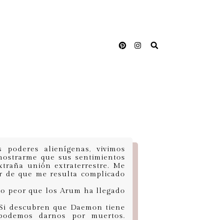
oderes alienígenas, vivimos
mostrarme que sus sentimientos
xtraña unión extraterrestre. Me
ar de que me resulta complicado
go peor que los Arum ha llegado
 Si descubren que Daemon tiene
podemos darnos por muertos.