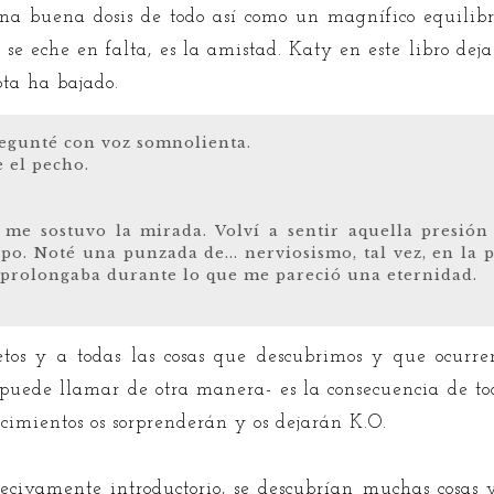
una buena dosis de todo así como un magnífico equilibri
e se eche en falta, es la amistad. Katy en este libro de
ota ha bajado.
egunté con voz somnolienta.
 el pecho.
me sostuvo la mirada. Volví a sentir aquella presió
po. Noté una punzada de... nerviosismo, tal vez, en la 
e prolongaba durante lo que me pareció una eternidad.
cretos y a todas las cosas que descubrimos y que ocurre
 puede llamar de otra manera- es la consecuencia de tod
tecimientos os sorprenderán y os dejarán K.O.
civamente introductorio, se descubrían muchas cosas y o