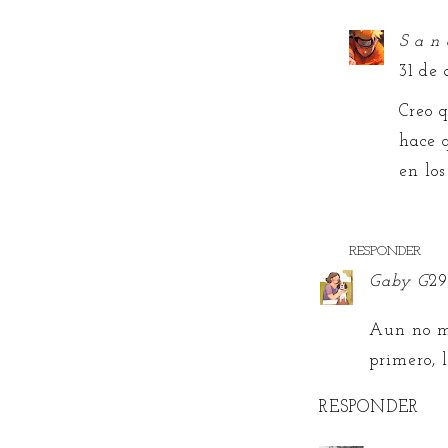
S a n 
31 de 
Creo q
hace 
en los
RESPONDER
Gaby G
29
Aun no me
primero, 
RESPONDER