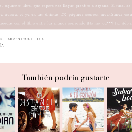
 siguiente libro, que espero nos llegue prontito a españa. El final de
la autora. Si ya en las últimas 100 páginas ocurren muchísimas cos
quedas con el libro entre las manos pensando ¡No me jod***! Ha sido m
ER L ARMENTROUT
·
LUX
·
ÑA
También podría gustarte
La distancia
Escucha a tu
an
Salvar l
entre tú y yo
corazón