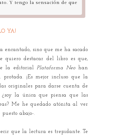
uto. Y tengo la sensación de que
O YA!
 ha encantado, sino que me ha sacado
 quiero destacar del libro es que,
e la editorial
Plataforma Neo
han
 protada. ¡Es mejor incluso que la
das originales para darse cuenta de
 ¿soy la única que piensa que las
feas? Me he quedado atónita al ver
 puesto abajo-.
ecir que la lectura es trepidante. Te