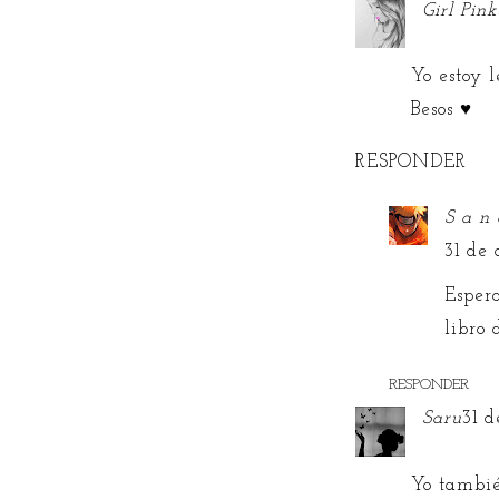
Girl Pink
Yo estoy 
Besos ♥
RESPONDER
S a n 
31 de 
Espero
libro
RESPONDER
Saru
31 d
Yo tambié