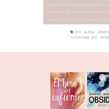
Tengo muchas expectativas puestas en el
mejor final que podría haber escogido 
página ya no os podéis ni imaginar. Te 
2013
·
ALIENS
·
JENNIF
PLATAFORMA NEO
·
RESE
El beso del
Obsidi
infierno