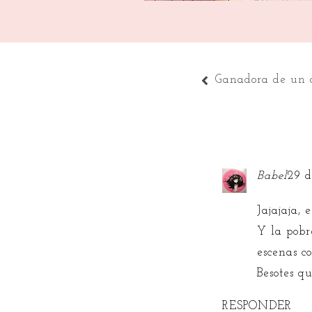
Ganadora de un 
Babel
29 d
Jajajaja, 
Y la pobr
escenas c
Besotes q
RESPONDER