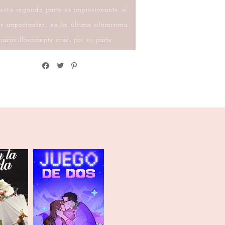
 esta segunda parte es impresionante, el
as impactantes, en la última ultimísima
aravillosamente cruel por su parte.
a boda
Juego de dos