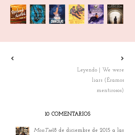
El canto
Lo que
Percy
Perdiendo
Las trece
Forastera
de los
nos
Jackson y
el control
caracolas
ahogados
queda
la
del
maldición
mundo
del ti...
Leyendo | We were
liars (Éramos
mentirosos)
10 COMENTARIOS
MonTse
18 de diciembre de 2015 a las