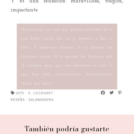
Y es una sensación maravillosa, trágica,
impactante.
Resumiendo,
no creo que podáis entender de lo
que hablo hasta que no os animéis a leer el
libro. Y deberíais hacerlo. Si os gustan las
historias únicas. Si os gustan las historias que
te atrapan pero que son diferentes a todo lo
que has leído anteriormente. Sencillamente,
tenéis que leerlo.
2015
·
E. LOCKHART
·
RESEÑA
·
SALAMANDRA
También podría gustarte