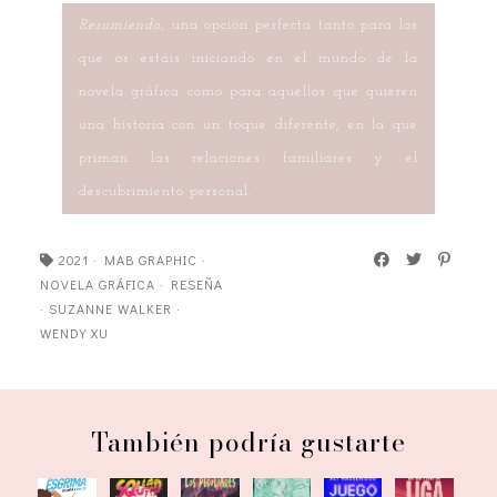
Resumiendo,
una opción perfecta tanto para los
que os estáis iniciando en el mundo de la
novela gráfica como para aquellos que quieren
una historia con un toque diferente, en la que
priman las relaciones familiares y el
descubrimiento personal.
2021
·
MAB GRAPHIC
·
NOVELA GRÁFICA
·
RESEÑA
·
SUZANNE WALKER
·
WENDY XU
También podría gustarte
Escuela
Squad. El
Hearstopper
En su
Los
Juego