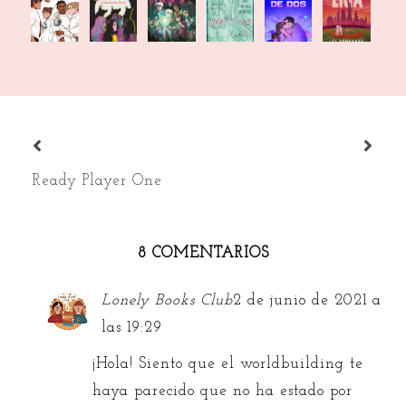
de
escuadrón
1. Dos chicos
propia
peculiares
de dos
esgrima
de las
juntos
liga
Vol. 4
lobas
Ready Player One
8 COMENTARIOS
Lonely Books Club
2 de junio de 2021 a
las 19:29
¡Hola! Siento que el worldbuilding te
haya parecido que no ha estado por