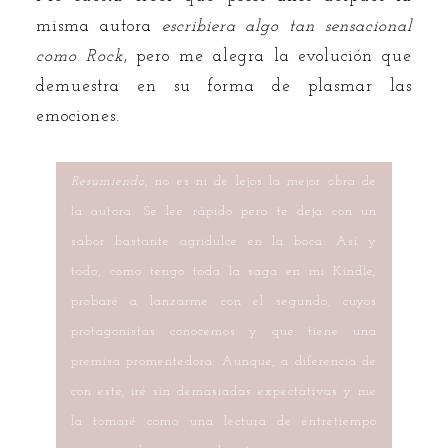
misma autora
escribiera algo tan sensacional
como Rock
, pero me alegra la evolución que
demuestra en su forma de plasmar las
emociones.
Resumiendo
, no es ni de lejos la mejor obra de
la autora. Se lee rápido pero te deja con un
sabor bastante agridulce en la boca. Así y
todo, como tengo toda la saga en mi Kindle,
probaré a lanzarme con el segundo, cuyos
protagonistas conocemos y que tiene una
premisa promentedora. Aunque, a diferencia de
con este, iré sin demasiadas expectativas y me
la tomaré como una lectura de entretiempo