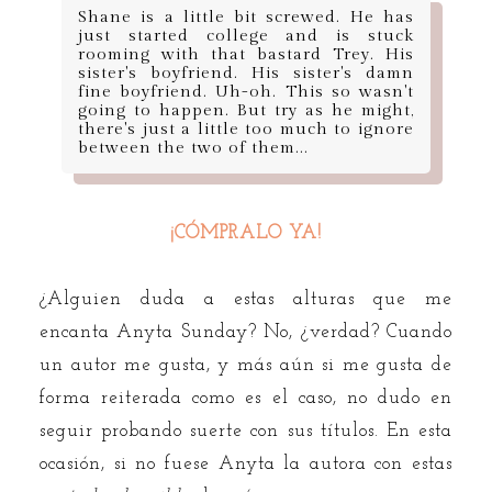
Shane is a little bit screwed. He has
just started college and is stuck
rooming with that bastard Trey. His
sister's boyfriend. His sister's damn
fine boyfriend. Uh-oh. This so wasn't
going to happen. But try as he might,
there's just a little too much to ignore
between the two of them...
¡CÓMPRALO YA!
¿Alguien duda a estas alturas que me
encanta Anyta Sunday? No, ¿verdad? Cuando
un autor me gusta, y más aún si me gusta de
forma reiterada como es el caso, no dudo en
seguir probando suerte con sus títulos. En esta
ocasión, si no fuese Anyta la autora con estas