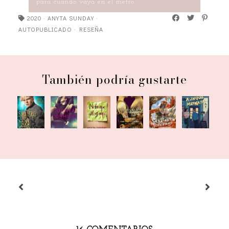
para cuando vaya en el metro.
2020
·
ANYTA SUNDAY
·
AUTOPUBLICADO
·
RESEÑA
También podría gustarte
Sagitario
Nota
The Sky
Aunque
Cuenta
St-st-
salva a
que
Pirate's
me
conmigo
stuffed
Libra
estoy
Stowaway
vaya
aquí