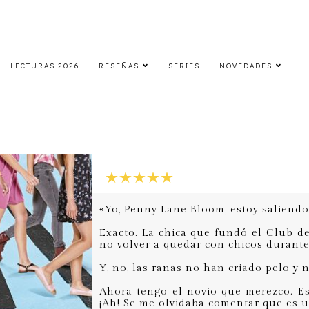
LECTURAS 2026
RESEÑAS
SERIES
NOVEDADES
Mucho más que un club de chicas
viernes, 25 de septiembre de 2015
«Yo, Penny Lane Bloom, estoy saliendo
Exacto. La chica que fundó el Club de
no volver a quedar con chicos durante 
Y, no, las ranas no han criado pelo y 
Ahora tengo el novio que merezco. Es 
¡Ah! Se me olvidaba comentar que es 