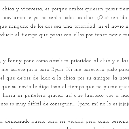
 chica y viceversa, es porque ambos quieren pasar tiemp
... obviamente ya no serán todos los días. ¿Qué sentido
que ninguno de los dos sea una prioridad: ni el novio n
reducir el tiempo que pasas con ellos por tener novio t
, y Penny pone como absoluta prioridad al club y a las 
 no me parece justo para Ryan. Ni me parecería justo pa
o el que dejase de lado a la chica por su amigos, la no
a que su novio le diga todo el tiempo que no puede qued
 haría ni puñetera gracia, así que tampoco voy a hac
s es muy difícil de conseguir... (para mí no lo es jajaja
o, demasiado bueno para ser verdad pero, como personaje