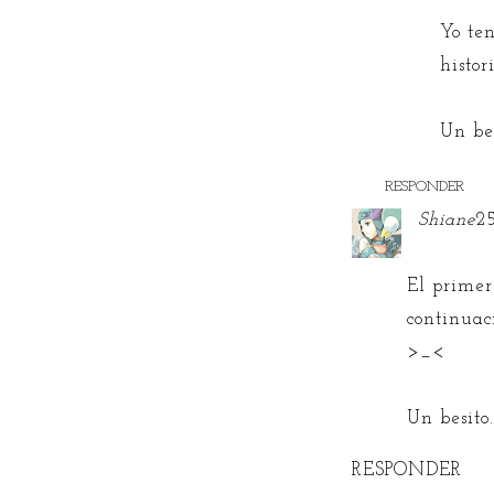
Yo ten
histor
Un be
RESPONDER
Shiane
25
El primer
continuac
>_<
Un besito
RESPONDER