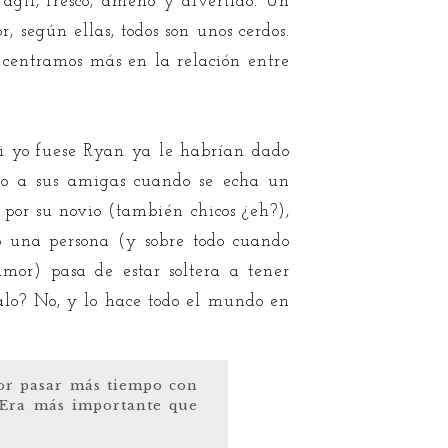
 ágil, fresco, ameno y divertido. Un
, según ellas, todos son unos cerdos.
s centramos más en la relación entre
si yo fuese Ryan ya le habrían dado
ado a sus amigas cuando se echa un
 por su novio (también chicos ¿eh?),
do una persona (y sobre todo cuando
mor) pasa de estar soltera a tener
alo? No, y lo hace todo el mundo en
or pasar más tiempo con
. Era más importante que