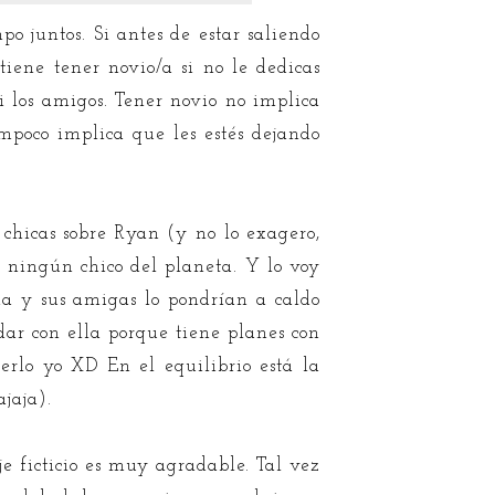
o juntos. Si antes de estar saliendo
 tiene tener novio/a si no le dedicas
i los amigos. Tener novio no implica
ampoco implica que les estés dejando
chicas sobre Ryan (y no lo exagero,
ra ningún chico del planeta. Y lo voy
via y sus amigas lo pondrían a caldo
ar con ella porque tiene planes con
erlo yo XD En el equilibrio está la
jaja).
 ficticio es muy agradable. Tal vez