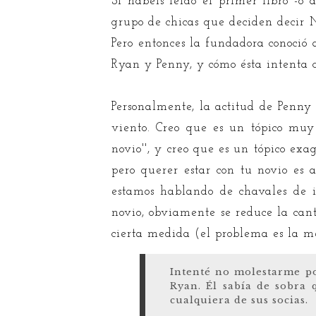
Si habéis leído el primer libro -o 
grupo de chicas que deciden decir NO
Pero entonces la fundadora conoció 
Ryan y Penny, y cómo ésta intenta 
Personalmente, la actitud de Penny
viento. Creo que es un tópico muy
novio'', y creo que es un tópico ex
pero querer estar con tu novio es 
estamos hablando de chavales de i
novio, obviamente se reduce la can
cierta medida (el problema es la me
Intenté no molestarme p
Ryan. Él sabía de sobra 
cualquiera de sus socias.