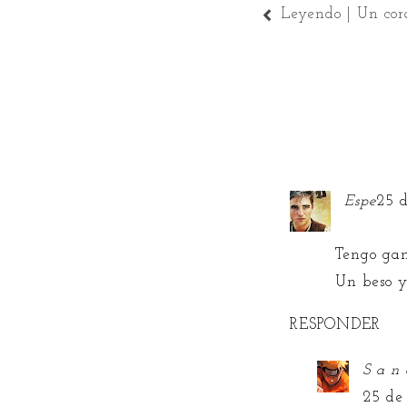
Leyendo | Un cor
Espe
25 d
Tengo gana
Un beso y
RESPONDER
S a n 
25 de