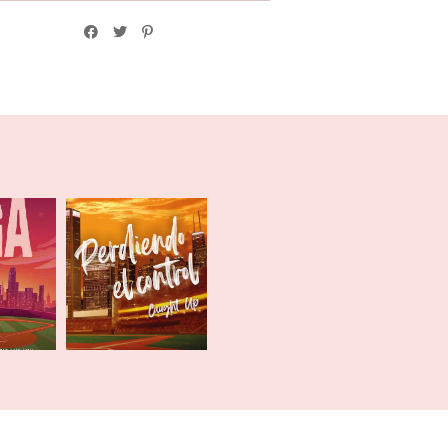
Perdiendo el
ia liga
control