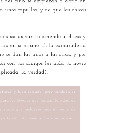
as del club se empiezan a abrir un
n unos capullos, y de que las chicas
ás socias van conociendo a chicos y
club en sí mismo. Es la camaradería
e se dan las unas a las otras, y por
ón con tus amigos (es más, tu novio
plicada, la verdad).
cerrado y bien cerrado, pero también es
a para los jóvenes que rondan la edad de
 gustado que incluyese más el punto de
a perfección sin poner a los amigos como