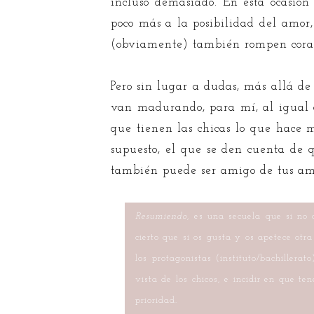
incluso demasiado. En esta ocasió
poco más a la posibilidad del amor,
(obviamente) también rompen cora
Pero sin lugar a dudas, más allá d
van madurando, para mí, al igual q
que tienen las chicas lo que hace m
supuesto, el que se den cuenta de 
también puede ser amigo de tus amig
Resumiendo
, es una secuela que si no 
cierto que si os gusta y os apetece otr
los protagonistas (instituto/bachille
vista de los chicos, e incidir en que t
prioridad.