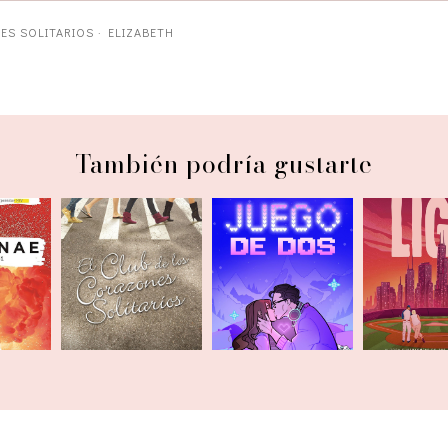
ES SOLITARIOS
·
ELIZABETH
También podría gustarte
El club de los
nae
corazones
Juego de dos
En su prop
solitarios