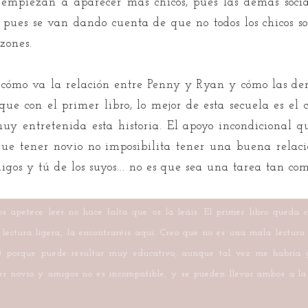
n empiezan a aparecer más chicos, pues las demás soci
 pues se van dando cuenta de que no todos los chicos so
zones.
e cómo va la relación entre Penny y Ryan y cómo las dem
ue con el primer libro, lo mejor de esta secuela es el 
uy entretenida esta historia. El apoyo incondicional qu
que tener novio no imposibilita tener una buena relaci
os y tú de los suyos... no es que sea una tarea tan com
os apetece leer no hace falta que os la leáis. El primer libro queda 
a lectura ligera, la encontraréis aquí. Creo que no es una mala lectur
rato) porque puede resultar muy educativo, aunque tal vez me habría
ener novio y amigos no es incompatible, y se pueden llevar ambos a l