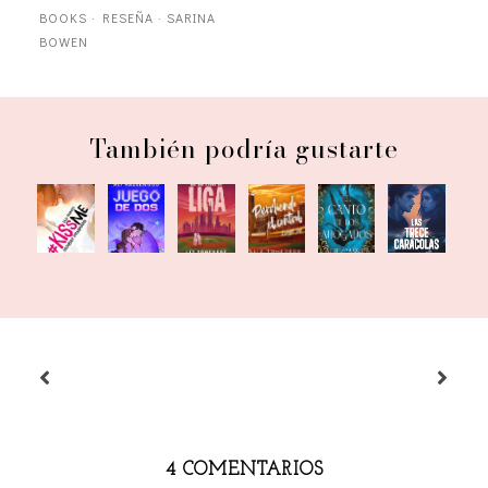
BOOKS
·
RESEÑA
·
SARINA
BOWEN
También podría gustarte
En su
El canto
Prohibido
Juego
Perdiendo
Las trece
propia
de los
enamorarse
de dos
el control
caracolas
liga
ahogados
4 COMENTARIOS