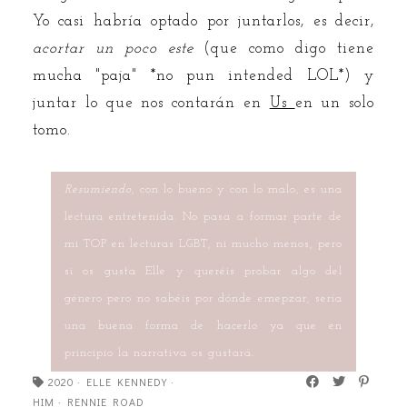
Yo casi habría optado por juntarlos, es decir,
acortar un poco este
(que como digo tiene
mucha "paja" *no pun intended LOL*) y
juntar lo que nos contarán en
Us
en un solo
tomo.
Resumiendo
, con lo bueno y con lo malo, es una
lectura entretenida. No pasa a formar parte de
mi TOP en lecturas LGBT, ni mucho menos, pero
si os gusta Elle y queréis probar algo del
género pero no sabéis por dónde emepzar, sería
una buena forma de hacerlo ya que en
principio la narrativa os gustará.
2020
·
ELLE KENNEDY
·
HIM
·
RENNIE ROAD