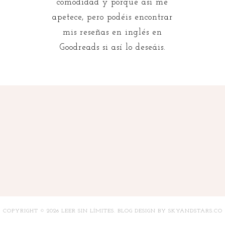
comodidad y porque así me
apetece, pero podéis encontrar
mis reseñas en inglés en
Goodreads si así lo deseáis.
COPYRIGHT ©
2026
LEER SIN LÍMITES
. BLOG DESIGN BY
SKYANDSTARS.CO