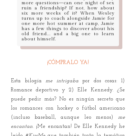
more questions—can one night of sex
ruin a friendship? If not, how about
six more weeks of it? When Wesley
turns up to coach alongside Jamie for
one more hot summer at camp, Jamie
has a few things to discover about his
old friend... and a big one to learn
about himself.
¡CÓMPRALO YA!
Esta bilogía
me intrigaba
por dos cosas: 1)
Romance deportivo y 2) Elle Kennedy. ¿Se
puede pedir más? No es ningún secreto que
los romances con hockey o fútbol americano
(incluso baseball, aunque leo menos)
me
encantan
. ¡Me encantan! De Elle Kennedy he
leído
#KissMe
que también trata la temática