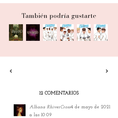
También podría gustarte
Escuela
Escuela
Escuela
Escuela
Ajo y el
Legendary
de
de
de
de
vampiro
esgrima
esgrima
esgrima.
esgrima.
Vol. 5
Vol. 4
Vol 3
Vol 2
12 COMENTARIOS
Alhana RhiverCross
4 de mayo de 2021
a las 10:09