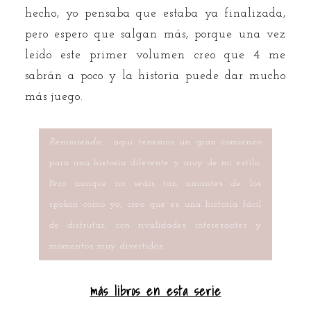
hecho, yo pensaba que estaba ya finalizada,
pero espero que salgan más, porque una vez
leído este primer volumen creo que 4 me
sabrán a poco y la historia puede dar mucho
más juego.
Resumiendo,
aquí tenemos un gran comienzo
para una historia diferente y muy de mi estilo.
Pero aunque no seáis tan amantes de los
spokon como yo, creo que es una historia fácil
de disfrutar, con rivalidades interesantes y
momentos muy divertidos.
más libros en esta serie