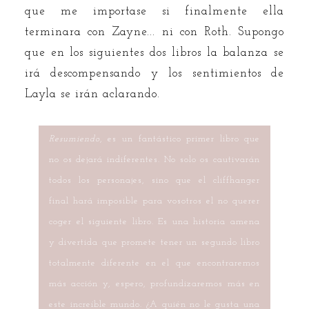
que me importase si finalmente ella
terminara con Zayne... ni con Roth. Supongo
que en los siguientes dos libros la balanza se
irá descompensando y los sentimientos de
Layla se irán aclarando.
Resumiendo
, es un fantástico primer libro que
no os dejará indiferentes. No solo os cautivarán
todos los personajes, sino que el cliffhanger
final hará imposible para vosotros el no querer
coger el siguiente libro. Es una historia amena
y divertida que promete tener un segundo libro
totalmente diferente en el que encontraremos
más acción y, espero, profundizaremos más en
este increíble mundo. ¿A quién no le gusta una