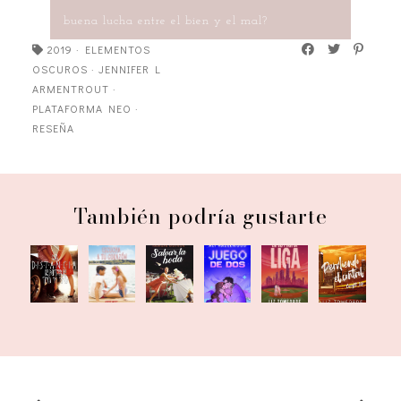
buena lucha entre el bien y el mal?
2019
·
ELEMENTOS
OSCUROS
·
JENNIFER L
ARMENTROUT
·
PLATAFORMA NEO
·
RESEÑA
También podría gustarte
La
Escucha
Salvar
En su
Juego
Perdiendo
distancia
a tu
la
propia
de dos
el control
entre tú
corazón
boda
liga
y yo