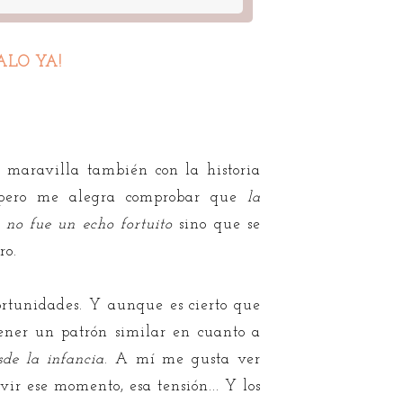
ALO YA!
a maravilla también con la historia
 pero me alegra comprobar que
la
a no fue un echo fortuito
sino que se
ro.
rtunidades. Y aunque es cierto que
tener un patrón similar en cuanto a
de la infancia
. A mí me gusta ver
ir ese momento, esa tensión... Y los