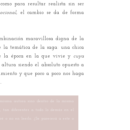
omo para resultar realista sin ser
ocional
, el cambio se da de forma
mbinación maravillosa digna de la
 la temática de la saga: una chica
 de la época en la que vivie y
cuya
a altura siendo el absoluto opuesto a
tamiento y que poco a poco nos haga
.
a misma autora sino dentro de la misma
, tan diferentes a todo lo demás en el
ré o no en leerlo. ¿Se parecerá a este o