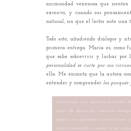
animosidad venenosa que sienten e
excesivo, y cuando sus pensamie
natural, sin que el lector note una 
Todo esto, añadiendo diálogos y s
primera entrega. María es, como f
que sabe sobrevivir y luchar por 
personalidad se curte por sus circun
ella. Me encanta que la autora con
entender y comprender
los porqués 
Resumiendo,
una absoluta maravilla. No
saga. Me apena que Laura no consiguie
género, con personajes tan peculiares y
estará condenado a suceder lo del segun