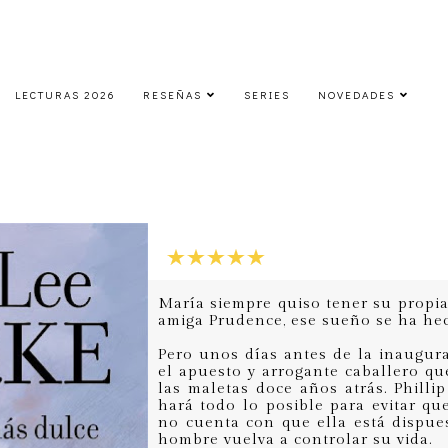
LECTURAS 2026
RESEÑAS
SERIES
NOVEDADES
La cosa más dulce
viernes, 10 de enero de 2020
María siempre quiso tener su propia 
amiga Prudence, ese sueño se ha hec
Pero unos días antes de la inaugur
el apuesto y arrogante caballero qu
las maletas doce años atrás. Phill
hará todo lo posible para evitar qu
no cuenta con que ella está dispue
hombre vuelva a controlar su vida.