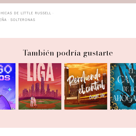
CHICAS DE LITTLE RUSSELL
·
EÑA
·
SOLTERONAS
También podría gustarte
Perdiendo el
El canto 
 dos
En su propia liga
control
ahoga