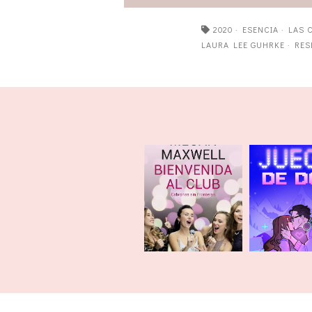
2020
·
ESENCIA
·
LAS 
LAURA LEE GUHRKE
·
RES
Bienvenida al
club Cabronas sin
Juego de
Fro...