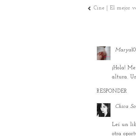
Cine | El mejor 
Marya
1
¡Hola! Me
altura. Un
RESPONDER
Chica S
Leí un li
otra opor