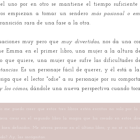
l uno por en otro se mantiene el tiempo suficiente c
ntos empiezan a tomar un sendero
más pasional o em
transición rara de una fase a la otra.
ituaciones muy pero que
muy divertidas
, nos da una co
ue Emma en el primer libro, una mujer a la altura de
lo que quiere, una mujer que sufre las dificultades
stancias
. Es un personaje fácil de querer, y él está a l
siga que el lector "odie" a su personaje por su compor
y los cómos
, dándole una nueva perspectiva cuando toca
 me puedo creer que estos tres libros estén escritos no solo por l
ra crear en el segundo libro la magia que ha creado en estos dos
 bien definidos. Me aterra pensar en el último libro, y no sé si tarda
do? Ay, las incógnitas.