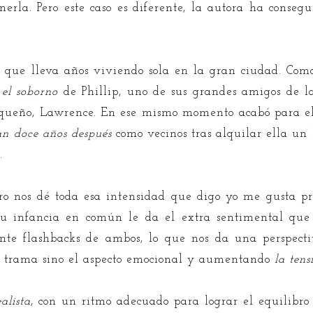
erla. Pero este caso es diferente, la autora ha consegu
que lleva años viviendo sola en la gran ciudad. Como
 el soborno
de Phillip, uno de sus grandes amigos de la
equeño, Lawrence. En ese mismo momento acabó para e
an doce años después
como vecinos tras alquilar ella un l
.
tro nos dé toda esa intensidad que digo yo me gusta pr
su infancia en común le da el extra sentimental que 
te flashbacks de ambos, lo que nos da una perspecti
la trama sino el aspecto emocional y aumentando
la ten
alista
, con un ritmo adecuado para lograr el equilibro e