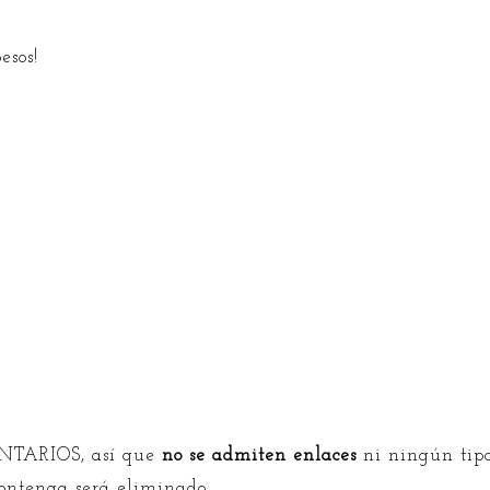
esos!
TARIOS, así que
no se admiten enlaces
ni ningún tipo
contenga será eliminado.