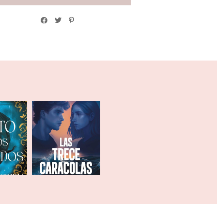
de los
Las trece
dos
caracolas