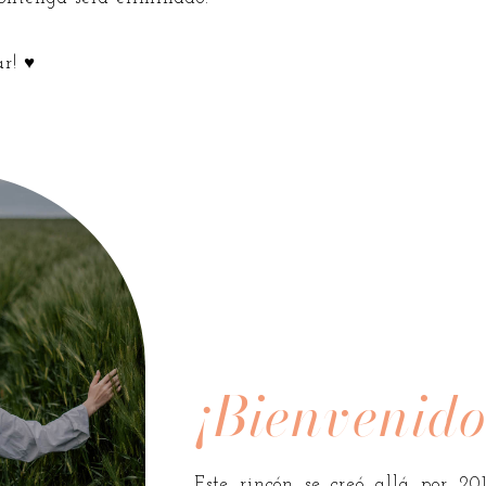
ar! ♥
¡Bienvenido
Este rincón se creó allá por 20