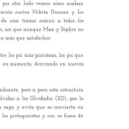
 y por otro lado vemos cómo acaban
iración contra Nikita Duncan y los
se de una trama común a todos los
ver, así que aunque Max y Sophie no
án más que satisfechos.
tre los psi más puristaas, los psi que
an en aumento, derivando en nuevos
biante, poco a poco esta estructura
lvidar a los Olivdados (XD), por lo
 saga y evita que se convierta en
 los protagonistas y con su foma de