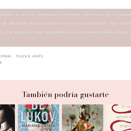
Sophie no sean mi protagonistas favoritos, su historia me ha pare
 de desarrollo de las historias así como sus desenlaces, van varia
ares. Me alegro de tener disponibles los dos próximos libros, porq
ORMAL
·
PLAZA & JANÉS
·
A
También podría gustarte
umba a
De Lukov, con
El nombre del
Lo que a
cha
amor
viento
de mi pi