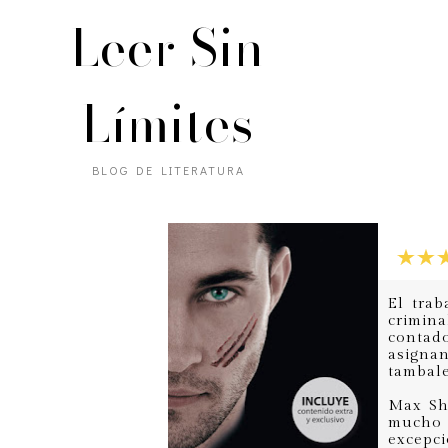
Leer Sin
Límites
BLOG DE LITERATURA
El tra
crimina
contad
asigna
tambale
Max Sha
mucho 
excepci