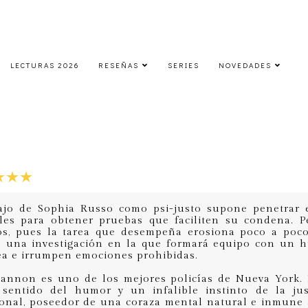
LECTURAS 2026
RESEÑAS
SERIES
NOVEDADES
Cautivos de la oscuridad
lunes, 19 de septiembre de 2016
bajo de Sophia Russo como psi-justo supone penetrar 
les para obtener pruebas que faciliten su condena. P
os, pues la tarea que desempeña erosiona poco a poc
n una investigación en la que formará equipo con un 
a e irrumpen emociones prohibidas.
nnon es uno de los mejores policías de Nueva York. I
sentido del humor y un infalible instinto de la jus
onal, poseedor de una coraza mental natural e inmune a