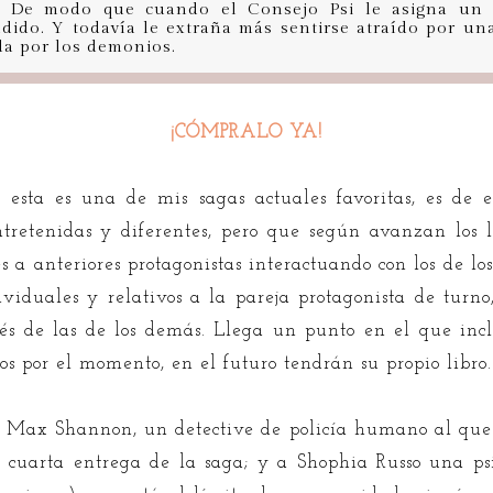
i. De modo que cuando el Consejo Psi le asigna un
dido. Y todavía le extraña más sentirse atraído por un
a por los demonios.
¡CÓMPRALO YA!
esta es una de mis sagas actuales favoritas, es de e
ntretenidas y diferentes, pero que según avanzan los
es a anteriores protagonistas interactuando con los de los 
iduales y relativos a la pareja protagonista de turno,
avés de las de los demás. Llega un punto en el que in
os por el momento, en el futuro tendrán su propio libro.
n Max Shannon, un detective de policía humano al que 
a cuarta entrega de la saga; y a Shophia Russo una psi