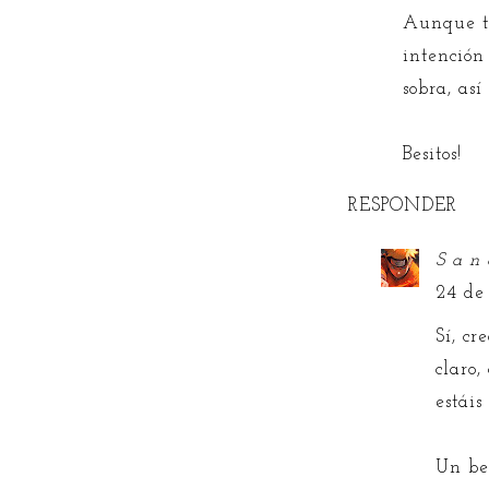
Aunque t
intención
sobra, as
Besitos!
RESPONDER
S a n 
24 de
Sí, c
claro,
estáis
Un be