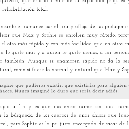
quivoco) que está al límite de su capacidad psiquíca
rehabilitación total.
cantó el romance por el tira y afloja de los protagonis
a decir que Max y Sophie se enrollen muy rápido, porqu
 el otro más rápido y con más facilidad que en otros ca
n le guste más y a quien le guste menos, a mí personal
do también. Aunque se enamoren rápido no da la sens
ural, como si fuese lo normal y natural que Max y Soph
maginé que pudieras existir, que existirías para alguie
aces. Nunca imaginé lo duro que sería decir adiós.
incpio a fin y es que nos encontramos con dos tra
 de la búsqueda de los cuerpos de unas chicas que fue
rcel, pero Sophie es la psi justa encargada de sacar de