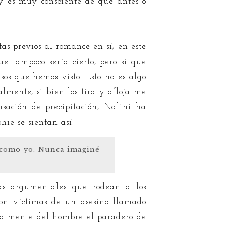
 y es muy consciente de que antes o
tas previos al romance en sí; en este
e tampoco sería cierto, pero sí que
sos que hemos visto. Esto no es algo
mente, si bien los tira y afloja me
ación de precipitación, Nalini ha
ie se sientan así.
n como yo. Nunca imaginé
mas argumentales que rodean a los
ron víctimas de un asesino llamado
 la mente del hombre el paradero de