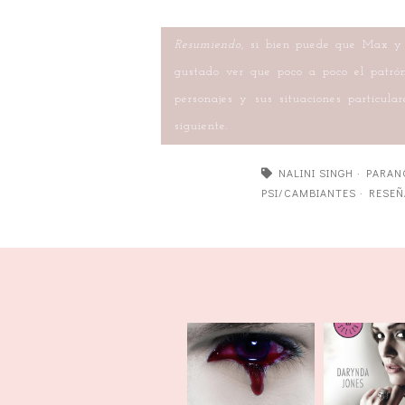
Resumiendo
, si bien puede que Max y 
gustado ver que poco a poco el patrón
personajes y sus situaciones particul
siguiente.
NALINI SINGH
·
PARAN
PSI/CAMBIANTES
·
RESEÑ
Vivir y morir en
Primera t
Dallas
la dere