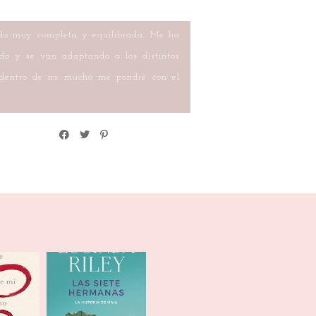
cido muy completa y equilibrada. Me ha
ndo y se van adaptando a los distintos
ue dentro de no mucho me pondré con el
prendí
La historia de
ngüino
Maia