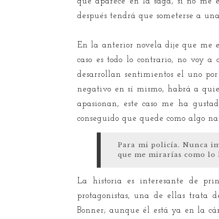
que aparece en la saga, si no me e
después tendrá que someterse a una 
En la anterior novela dije que me en
caso es todo lo contrario, no voy 
desarrollan sentimientos el uno por
negativo en sí mismo, habrá a quie
apasionan, este caso me ha gusta
conseguido que quede como algo nat
Para mi policía. Nunca i
que me mirarías como lo h
La historia es interesante de pr
protagonistas, una de ellas trata
Bonner; aunque él está ya en la cá