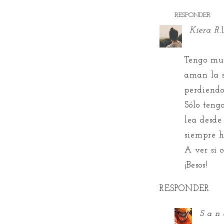
RESPONDER
Kiera R.
Tengo muc
aman la s
perdiendo
Sólo teng
lea desde
siempre h
A ver si 
¡Besos!
RESPONDER
S a n 