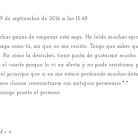
19 de septiembre de 2016 a las 15:48
has ganas de empezar esta saga. He leído muchas opin
aga como tú, así que no me resistir. Tengo que saber q
. Por cómo la describes, tiene pinta de gustarme mucho.
o el cuarto porque lo vi en oferta y no pude resistirme,
 el principio que si no me estaré perdiendo muchos det
ace ilusión reencontrarse con antiguos personajes *-*
consigo pronto el primero.
d r a