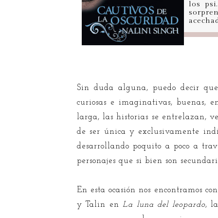
los ps
sorpren
acechad
Sin duda alguna, puedo decir que 
curiosas e imaginativas, buenas, e
larga, las historias se entrelazan, v
de ser única y exclusivamente indiv
desarrollando poquito a poco a tr
personajes que si bien son secundari
En esta ocasión nos encontramos co
y Talin en
La luna del leopardo
, l