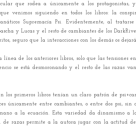
ticular que rodea a únicamente a los protagonistas,
que venimos siguiendo en todos los libros: la consp
fanáticos Supremacía Psi. Evidentemente, al tratar
 Sascha y Lucas y el resto de cambiantes de los DarkRi
ritos, seguro que la interacciones con los demás os dejar
línea de los anteriores libros, solo que las tensiones en
encio se está desmoronando y el resto de las razas v
n los primeros libros tenían un claro patrón de psi+cam
es únicamente entre cambiantes, o entre dos psi, sin o
mano a la ecuación. Esta variedad da dinamismo a la
n de razas permite a la autora jugar con la actitud de