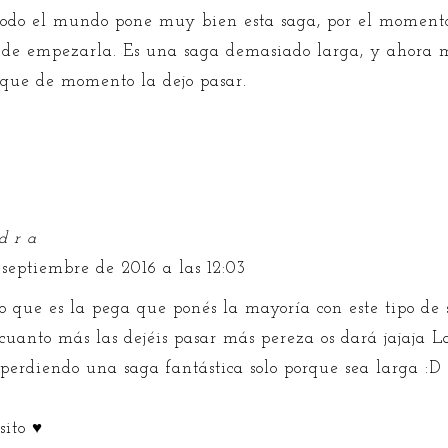
odo el mundo pone muy bien esta saga, por el moment
 de empezarla. Es una saga demasiado larga, y ahora 
í que de momento la dejo pasar.
d r a
 septiembre de 2016 a las 12:03
reo que es la pega que ponés la mayoría con este tipo d
 cuanto más las dejéis pasar más pereza os dará jajaja 
 perdiendo una saga fantástica solo porque sea larga :D
sito ♥