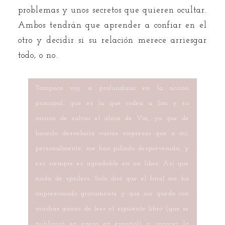
problemas y unos secretos que quieren ocultar.
Ambos tendrán que aprender a confiar en el
otro y decidir si su relación merece arriesgar
todo, o no.
Tampoco voy a profundizar en la acción
principal, que es la que rodea a Jim y su
misión de salvar el alma de Vin, ya que de
hacerlo desvelaría varias sorpresas que a mí,
personalmente, me han pillado desprevenida, y
eso siempre es agradable en un libro. Así que
nada de spoilers. Solo diré que el final me ha
impresionado gratamente y que me quedo con
muchas ganas de leer el siguiente libro (que se
publicará en enero en español) y conocer la