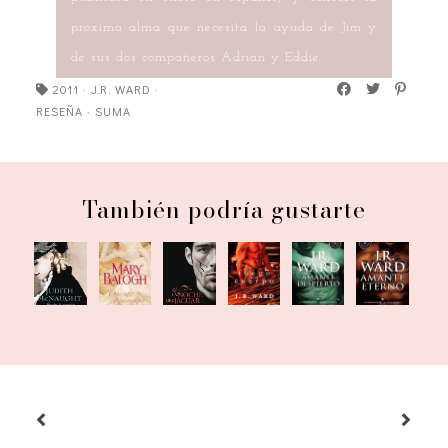
próxima alma que necesita la ayuda de Jim y
de sus dos compañeros Adrian y Eddie.
2011
·
J.R. WARD
·
RESEÑA
·
SUMA
También podría gustarte
Pasajes
La
Fuego
Cásate
Amante
Amante
al
noche
en el
conmigo
despierto
eterno
corazón
del
cuerpo
jaguar