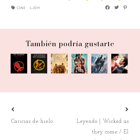
CINE
·
LJDH
También podría gustarte
Los
Cine |
Cine |
Cine |
En
Cine |
juegos
El
Enola
Yo
llamas
Tenet
del
verano
Holmes
antes
hambre
que
de ti
vivimos
Caricias de hielo
Leyendo | Wicked as
they come / El