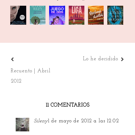
Cautivos
La
En su
El canto
Juego
Perdiendo
de la
historia
propia
de los
de dos
el control
oscuridad
de
liga
ahogados
Maia
Lo he decidido
Recuento | Abril
2012
11 COMENTARIOS
Sileny
1 de mayo de 2012 a las 12:02