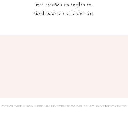
mis reseñas en inglés en
Goodreads si así lo deseáis.
COPYRIGHT ©
2026
LEER SIN LÍMITES
. BLOG DESIGN BY
SKYANDSTARS.CO