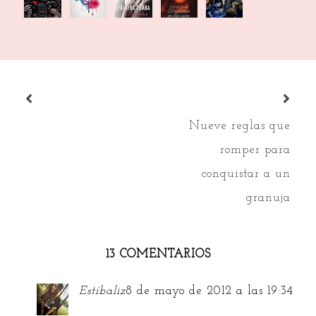
portadas
Portadas
Portadas
otoñales
Portadas:
(6):
(5)
(4)
🍁🍁
Edición
Silber
Especial
- ...
Nueve reglas que
romper para
conquistar a un
granuja
13 COMENTARIOS
Estíbaliz
8 de mayo de 2012 a las 19:34