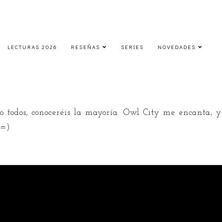
LECTURAS 2026
RESEÑAS
SERIES
NOVEDADES
.:: Lunes Musicales ::. (32)
lunes, 8 de octubre de 2012
no todos, conoceréis la mayoría. Owl City me encanta, 
 =)