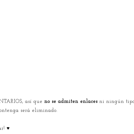
TARIOS, así que
no se admiten enlaces
ni ningún tipo
contenga será eliminado.
ar! ♥