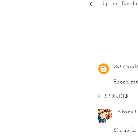
.:: Top Ten Tuesday
Pat Casal
Buena mús
RESPONDER
Akaxu
8
Sí que la