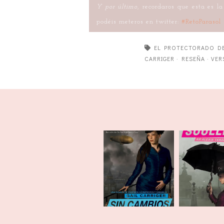
Y por último
, recordaros que esta es l
podéis meteros en twitter:
#RetoParasol
EL PROTECTORADO DE
CARRIGER
·
RESEÑA
·
VER
Quiero Com
Sin cambios
(4)