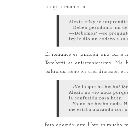
ningún momento.
Alexia e Ivy se sorprendi
—Deben perodonar mi desc
—¿Debemos? —se preguntó
Ivy le dio un codazo a su 
El romance es también una parte mu
Tarabotti es entretenidísimo. Me
palabras, cómo en una discusión ell
—¿Ve lo que ha hecho? ¡S
Alexia no vio nada porqu
la confusión para huir.
—Yo no he hecho nada. Ha
me estaba atacando con u
Pero además, este libro es mucho m