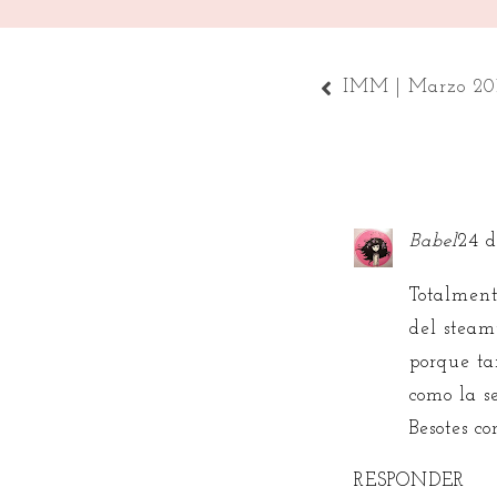
IMM | Marzo 201
Babel
24 d
Totalment
del stea
porque ta
como la s
Besotes co
RESPONDER