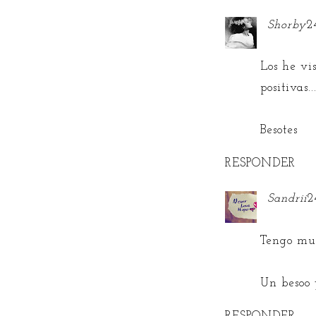
Shorby
2
Los he vi
positivas
Besotes
RESPONDER
Sandrii
2
Tengo muc
Un besoo 