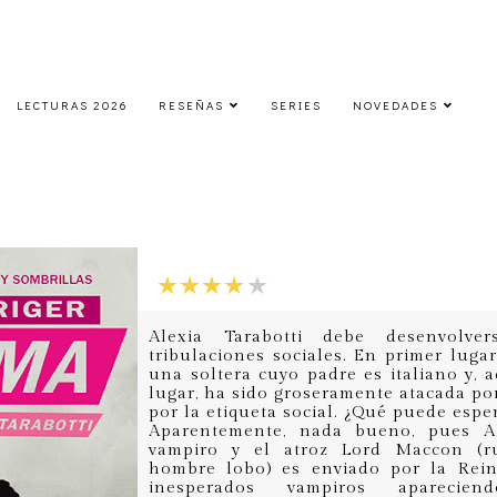
LECTURAS 2026
RESEÑAS
SERIES
NOVEDADES
Sin alma
domingo, 24 de marzo de 2013
Alexia Tarabotti debe desenvolve
tribulaciones sociales. En primer luga
una soltera cuyo padre es italiano y, 
lugar, ha sido groseramente atacada po
por la etiqueta social. ¿Qué puede espe
Aparentemente, nada bueno, pues Al
vampiro y el atroz Lord Maccon (rui
hombre lobo) es enviado por la Rein
inesperados vampiros aparecie