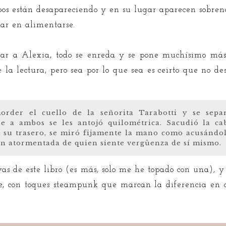
pos están desapareciendo y en su lugar aparecen sobren
ar en alimentarse.
ar a Alexia, todo se enreda y se pone muchísimo más 
 lectura, pero sea por lo que sea es ceirto que no des
rder el cuello de la señorita Tarabotti y se sepa
que a ambos se les antojó quilométrica. Sacudió la c
e su trasero, se miró fijamente la mano como acusándol
on atormentada de quien siente vergüenza de sí mismo.
s de este libro (es más, solo me he topado con una), y
te, con toques steampunk que marcan la diferencia en