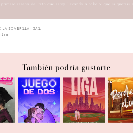
a primera reseña del reto que estoy llevando a cabo y que si queréis
 LA SOMBRILLA
·
GAIL
SÁTIL
También podría gustarte
prar...
Perdien
Juego de dos
En su propia liga
contr