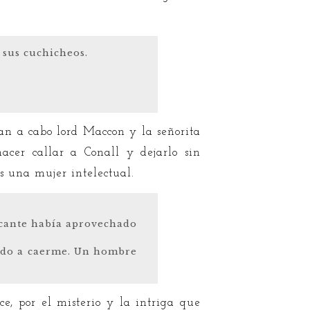
 sus cuchicheos.
an a cabo lord Maccon y la señorita
cer callar a Conall y dejarlo sin
s una mujer intelectual.
acante había aprovechado
tado a caerme. Un hombre
e, por el misterio y la intriga que