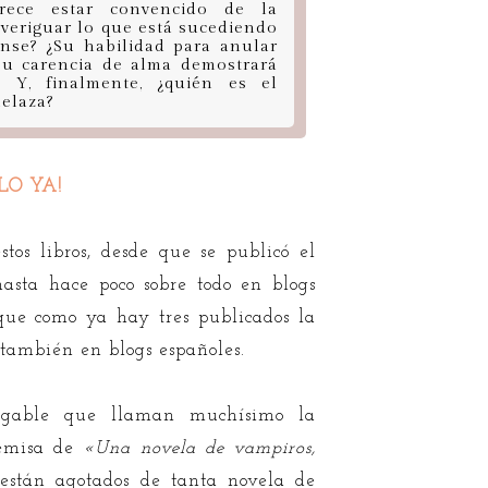
rece estar convencido de la
averiguar lo que está sucediendo
ense? ¿Su habilidad para anular
su carencia de alma demostrará
 Y, finalmente, ¿quién es el
melaza?
LO YA!
tos libros, desde que se publicó el
 hasta hace poco sobre todo en blogs
que como ya hay tres publicados la
 también en blogs españoles.
egable que llaman muchísimo la
emisa de
«Una novela de vampiros,
 están agotados de tanta novela de