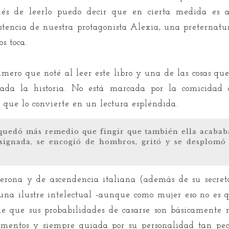
ués de leerlo puedo decir que en cierta medida es 
istencia de nuestra protagonista Alexia, una preternatu
s toca.
imero que noté al leer este libro y una de las cosas qu
ada la historia. No está marcada por la comicidad a
 que lo convierte en un lectura espléndida.
quedó más remedio que fingir que también ella acabab
esignada, se encogió de hombros, gritó y se desplomó
erona y de ascendencia italiana (además de su secreta
 una ilustre intelectual -aunque como mujer eso no es
de que sus probabilidades de casarse son básicamente 
omentos y siempre guiada por su personalidad tan pecul