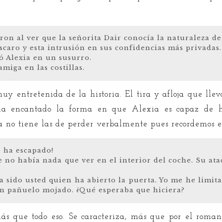
eron al ver que la señorita Dair conocía la naturaleza de
aro y esta intrusión en sus confidencias más privadas.
 Alexia en un susurro.
amiga en las costillas.
y entretenida de la historia. El tira y afloja que llev
 ha encantado la forma en que Alexia es capaz de ha
a no tiene las de perder verbalmente pues recordemos e
e ha escapado!
e no había nada que ver en el interior del coche. Su at
 sido usted quien ha abierto la puerta. Yo me he limi
n pañuelo mojado. ¿Qué esperaba que hiciera?
ás que todo eso. Se caracteriza, más que por el romanc