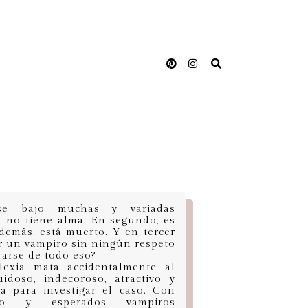
rse bajo muchas y variadas
r, no tiene alma. En segundo, es
además, está muerto. Y en tercer
r un vampiro sin ningún respeto
rarse de todo eso?
exia mata accidentalmente al
doso, indecoroso, atractivo y
a para investigar el caso. Con
ndo y esperados vampiros