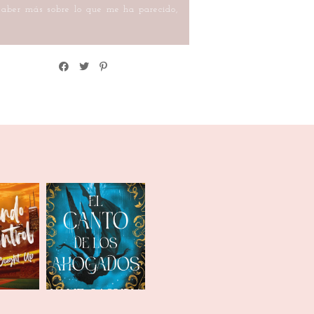
 saber más sobre lo que me ha parecido,
do el
El canto de los
ol
ahogados