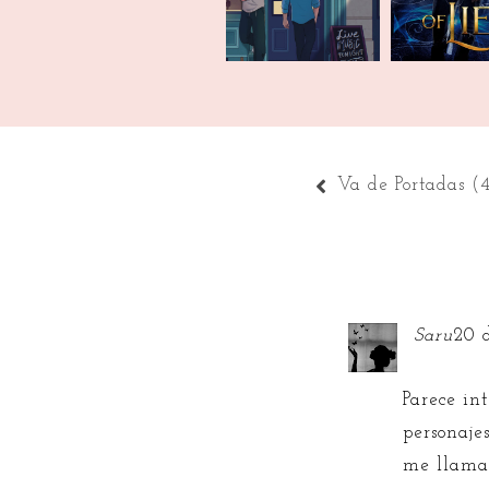
Va de Portadas (
Saru
20 d
Parece in
personaje
me llama 