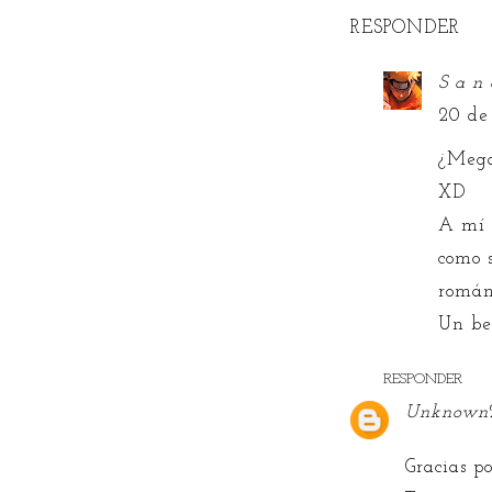
RESPONDER
S a n 
20 de
¿Mega
XD
A mí 
como 
román
Un bes
RESPONDER
Unknown
Gracias p