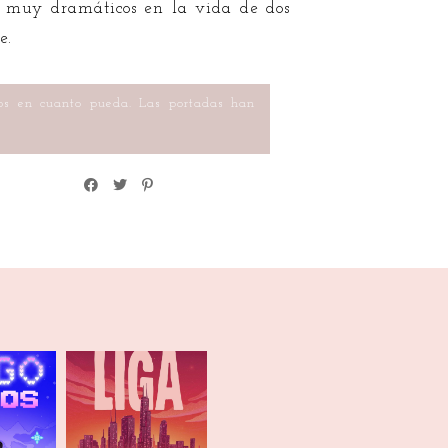
es muy dramáticos en la vida de dos
e.
ros en cuanto pueda. Las portadas han
e dos
En su propia liga