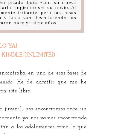
 en picado, Luca -con su nueva
arla fingiendo ser su novio. Al
emente irritante, pero las cosas
n y Luca van descubriendo las
aron hace ya siete años.
LO YA!
 KINDLE UNLIMITED
encontraba en una de esas fases de
enido.
He de admitir que me he
on este libro:
a juvenil, nos encontramos ante un
timamente ya nos vamos encontrando
intan a los adolescentes como lo que