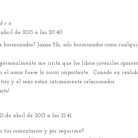
d r a
 abril de 2013 a las 20:40
 hormonados? Jajaja No, solo hormonados como cualquie
personalmente me irrita que los libros juveniles ignore
si el amor fuese lo único importante... Cuando en reali
tico y el sexo están íntimamente relacionados.
ito!
21 de abril de 2013 a las 21:41
or tus comentarios y por seguirme!!