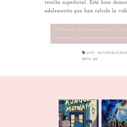
resulta superficial. Está bien des
adolescentes que han sufrido la vid
Resumiendo
, yo personalmente os lo 
mejorado y prometen de forma más evi
2013
·
AUTOPUBLICAD
WITH ME
Aunque me
Ghost of 
vaya