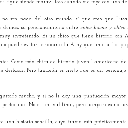
mí sigue siendo maravilloso cuando me topo con uno de 
es no son nada del otro mundo, sí que creo que Luca
os demás, su posicionamiento entre
chico bueno y chico
 muy entretenido. Es un chico que tiene historia con
 no puede evitar recordar a la Ashy que un día fue y q
os. Como toda chica de historia juvenil americana de e
de destacar. Pero también es cierto que es un personaje 
 gustado mucho, y si no le doy una puntuación mayor 
espectacular. No es un mal final, pero tampoco es maravi
te una historia sencilla, cuya trama está prácticamente 