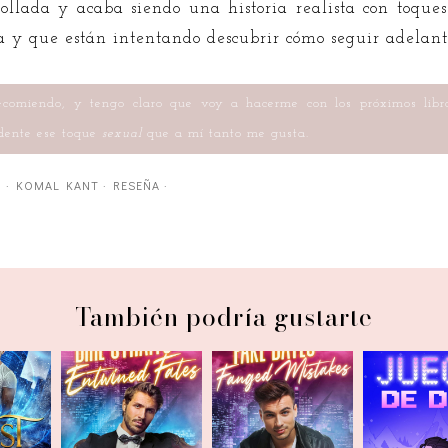
arrollada y acaba siendo una historia realista con toqu
a y que están intentando descubrir cómo seguir adelant
recomiendo, y tengo claro que voy a hacerme con los próximos lib
dente ese toque
sexual
que a mí tanto me gusta.
O
·
KOMAL KANT
·
RESEÑA
·
También podría gustarte
Dire Straits and
Fake Dates and
Lies
Juego d
Entwined Fates
Fanged Mistakes