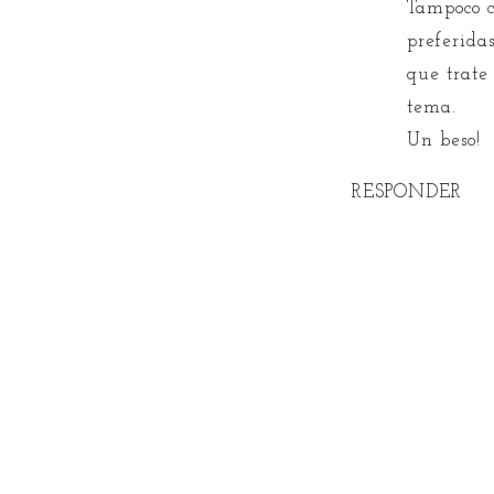
Tampoco c
preferida
que trate
tema.
Un beso!
RESPONDER