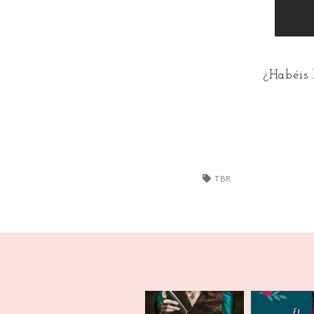
¿Habéis 
TBR