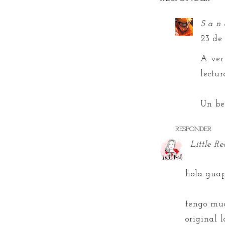
S a n 
23 de
A ver
lectur
Un bes
RESPONDER
Little Re
hola guap
tengo muc
original 