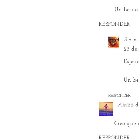
Un besito
RESPONDER
S a n 
23 de
Esper
Un bes
RESPONDER
Airi
22 d
Creo que 
RESPONDER