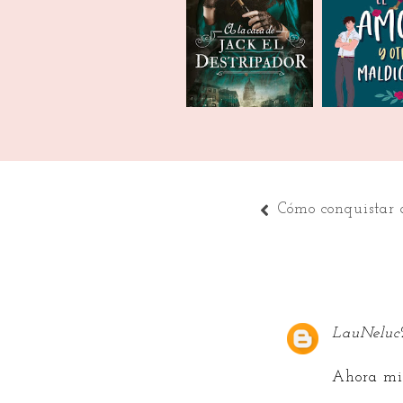
Libros que
TRB | Enero 2021
leer
Cómo conquistar 
LauNeluc
Ahora mis