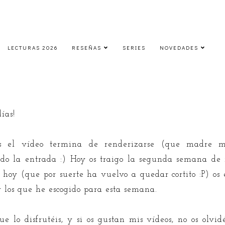
LECTURAS 2026
RESEÑAS
SERIES
NOVEDADES
TBR | Semana 2
sábado, 22 de marzo de 2014
ías!
s el vídeo termina de renderizarse (que madre mí
ndo la entrada :) Hoy os traigo la segunda semana de
 hoy (que por suerte ha vuelvo a quedar cortito :P) os
 los que he escogido para esta semana.
ue lo disfrutéis, y si os gustan mis vídeos, no os olvi