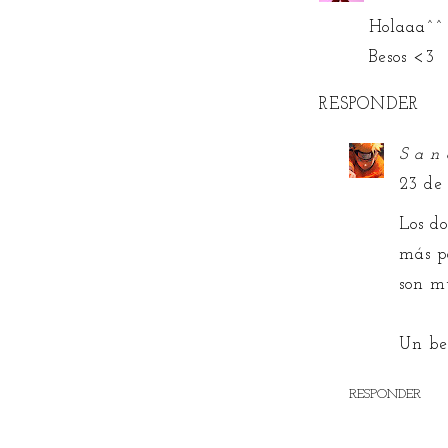
Holaaa^^ 
Besos <3
RESPONDER
S a n 
23 de
Los d
más p
son m
Un bes
RESPONDER