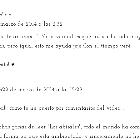
d r a
 marzo de 2014 a las 2:32
 si te animas ^^ Yo la verdad es que nunca he sido mu
as, pero igual esto me ayuda jeje Con el tiempo veré.
ito! ♥
d
22 de marzo de 2014 a las 15:29
a!!! como te he puesto por comentarios del video...
has ganas de leer "Los abisales", todo el mundo ha c
la forma en que está ambientado. y sinceramente no h