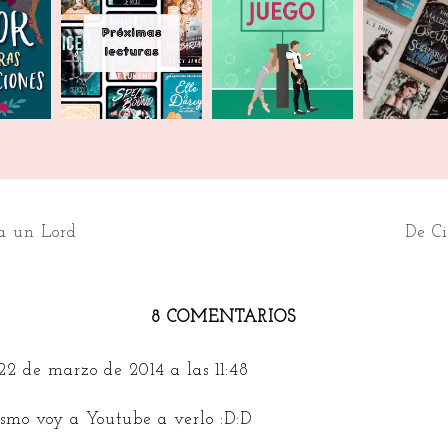
 quiero
Próximas
Leyendo | Las
TRB | Mar
lecturas... o no
reglas del juego
a un Lord
De Ci
8 COMENTARIOS
22 de marzo de 2014 a las 11:48
mo voy a Youtube a verlo :D:D