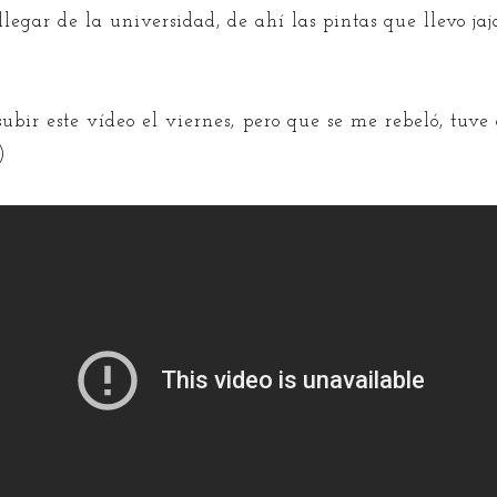
legar de la universidad, de ahí las pintas que llevo jaj
ubir este vídeo el viernes, pero que se me rebeló, tuve 
)