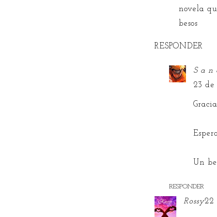
novela qu
besos
RESPONDER
S a n 
23 de
Graci
Espero
Un bes
RESPONDER
Rossy
22 