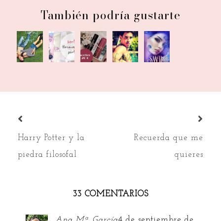
También podría gustarte
Book
Resultado
Book
Book
¡Sorteo!
Blitz |
sorteo
Blitz |
Blitz |
Taming
PIII-VI
Crush +
Swim
the
¡Fin!
Sorteo
+
rebel +
Amazon
Sorteo
Sor...
Harry Potter y la
Recuerda que me
piedra filosofal
quieres
33 COMENTARIOS
Ana Mª García
4 de septiembre de