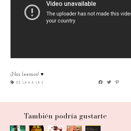
¡Nos leemos! ♥
DE LA A A LA Z
También podría gustarte
De la
De la
De la
De la
De la