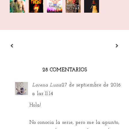
A a
A a
A a
A a
A a
la Z:
la Z:
la Z |
la Z |
la Z |
con la
Con la
Con la
Con la
Con la
G
F
E
D
C
28 COMENTARIOS
Lorena Luna
27 de septiembre de 2016
a las 11:14
Hola!
No conocía la serie, pero me la apunto,