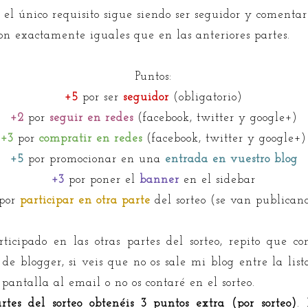
 único requisito sigue siendo ser seguidor y comentar 
son exactamente iguales que en las anteriores partes.
Puntos:
+5
por ser
seguidor
(obligatorio)
+2
por
seguir en redes
(facebook, twitter y google+)
+3
por
compratir en redes
(facebook, twitter y google+)
+5
por promocionar en una
entrada en vuestro blog
+3
por poner el
banner
en el sidebar
por
participar en otra parte
del sorteo (se van publica
ticipado en las otras partes del sorteo, repito que 
 de blogger, si veis que no os sale mi blog entre la li
antalla al email o no os contaré en el sorteo.
artes del sorteo obtenéis 3 puntos extra (por sorteo)
.