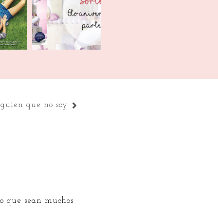
Resultado sorteo
e rebel
PIII-VI ¡Fin!
..
guien que no soy
o que sean muchos