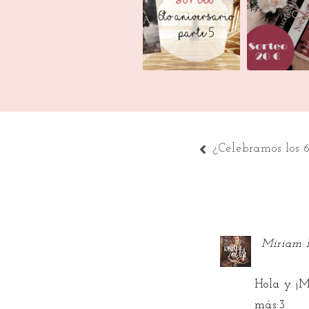
¿Celebramos los 6
¡Sorte
años? Parte 5
¿Celebramos los 6
Miriam 
Hola y ¡
más:3