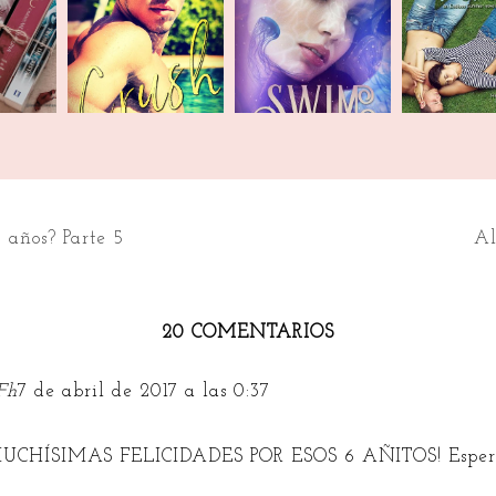
Book Blitz | Crush
Book Blitz | Swim
o!
Taming th
+ Sorteo Amazon
+ Sorteo
+ Sor.
 años? Parte 5
Al
20 COMENTARIOS
Fh
7 de abril de 2017 a las 0:37
MUCHÍSIMAS FELICIDADES POR ESOS 6 AÑITOS! Esper