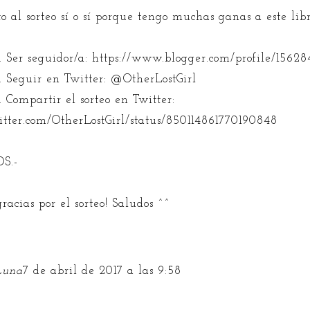
 al sorteo sí o sí porque tengo muchas ganas a este libr
. Ser seguidor/a: https://www.blogger.com/profile/156
. Seguir en Twitter: @OtherLostGirl
. Compartir el sorteo en Twitter:
witter.com/OtherLostGirl/status/850114861770190848
OS.-
racias por el sorteo! Saludos ^^
Luna
7 de abril de 2017 a las 9:58