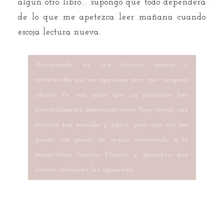
algún otro libro... supongo que todo dependerá
de lo que me apetezca leer mañana cuando
escoja lectura nueva.
Resumiendo
, es una historia amena y
entretenida que no apasiona pero que tampoco
aburre. Es una pena que un personaje tan
potencialmente intersante como Tony tenga una
historia tan sencilla y típica, pero aún así me
quedo con ganas de seguir conociendo a la
maravillosa familia Malory y descubrir qué
nuevos romances les aguardan.