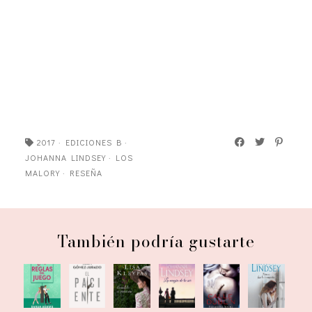
2017
·
EDICIONES B
·
JOHANNA LINDSEY
·
LOS
MALORY
·
RESEÑA
También podría gustarte
Las
Escándalo
La
Tierna
El
Calle
reglas
en
magia
fue la
paciente
Dublín