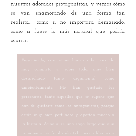
nuestros adorados protagonistas, y vemos cómo
se van enamorando de una forma tan
realista... como si no importara demasiado,
como si fuese lo más natural que podría
ocurrir.
Resumiendo
, este primer libro me ha parecido
muy completo y, sobre todo, muy bien
desarrollado tanto argumental como
ambientalmente. Me han gustado los
perosnajes, tanto aquellos que se supone que
han de gustarte como los antagonistas, porque
están muy bien perfilados y aportan mucho a
la historia. Aunque es una saga larga que aún
ni siquiera ha finalizado (el noveno libro está