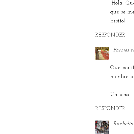
¡Hola! Qu
que se me
besito!
RESPONDER
Pasajes 
Que bonit
hombre sa
Un beso
RESPONDER
Rachelín