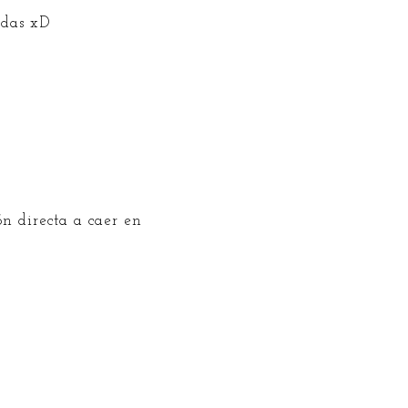
odas xD
ón directa a caer en