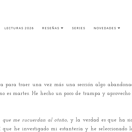
LECTURAS 2026
RESEÑAS
SERIES
NOVEDADES
ursday | Portadas que me recuerd
jueves, 7 de noviembre de 2019
a para traer una vez más una sección algo abandonada
 no es martes. He hecho un poco de trampa y aprovecho 
a que me rucuerdan al otoño
, y la verdad es que ha sid
así que he investigado mi estantería y he seleccionado 