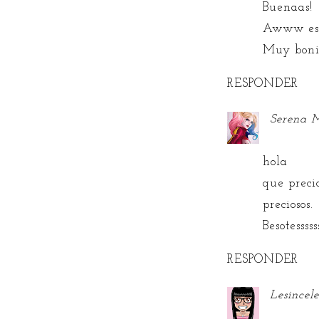
Buenaas!
Awww ese 
Muy boni
RESPONDER
Serena M
hola
que preci
preciosos.
Besotessssss
RESPONDER
Lesincel