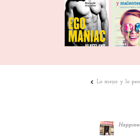
Top Ten | Libros
Top Ten | 
favoritos poco
abandon
con...
Lo mejor y lo peo
Happines