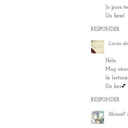
Jo pues t
Un beso!
RESPONDER
Locas d
Hola
Muy otoro
la lectur
Un bes💕
RESPONDER
Shiane
7