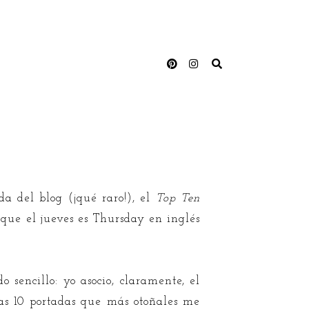
an al otoño
 del blog (¡qué raro!), el
Top Ten
que el jueves es Thursday en inglés
o sencillo: yo asocio, claramente, el
las 10 portadas que más otoñales me