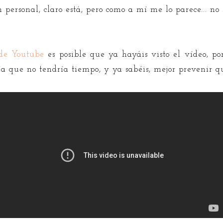
ersonal, claro está, pero como a mí me lo parece... no 
de Youtube
es posible que ya hayáis visto el vídeo, po
a que no tendría tiempo, y ya sabéis, mejor prevenir q