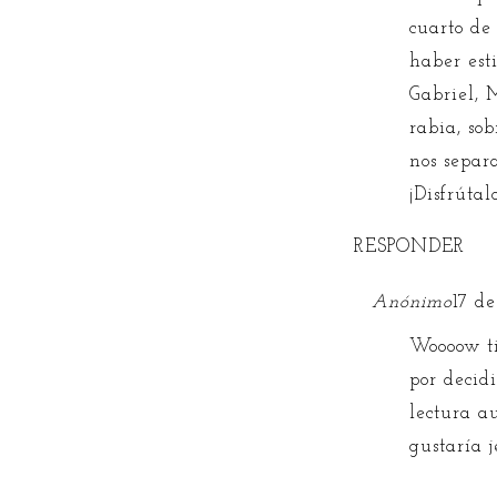
cuarto de
haber est
Gabriel, 
rabia, so
nos separ
¡Disfrútalo
RESPONDER
Anónimo
17 d
Woooow ti
por decid
lectura a
gustaría j