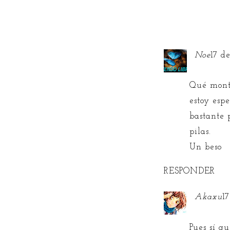
Noe
17 d
Qué monto
estoy esp
bastante 
pilas.
Un beso
RESPONDER
Akaxu
1
Pues sí qu