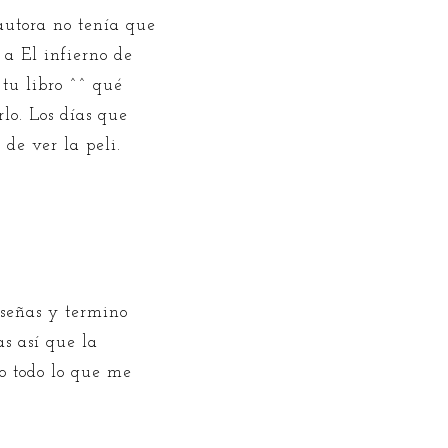
autora no tenía que
 a El infierno de
 tu libro ^^ qué
rlo. Los días que
de ver la peli.
eseñas y termino
as así que la
o todo lo que me