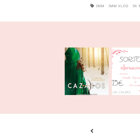
IMM
·
IMM VLOG
·
IN 
IMM | A
IMM | Mayo
2016 + So
2019
anivers