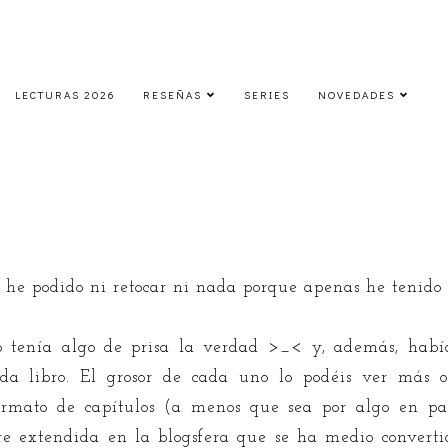
LECTURAS 2026
RESEÑAS
SERIES
NOVEDADES
IMM | Marzo 2013 (2)
domingo, 17 de marzo de 2013
 he podido ni retocar ni nada porque apenas he tenid
 tenía algo de prisa la verdad >_< y, además, habí
da libro. El grosor de cada uno lo podéis ver más
ormato de capítulos (a menos que sea por algo en par
re extendida en la blogsfera que se ha medio convert