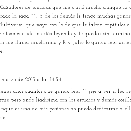
 Cazadores de sombras que me gustó mucho aunque la 
irado la saga ^^. Y de los demás le tengo muchas ganas
Multiverso...que vaya con lo de que le faltan capítulos a
bre todo cuando lo estás leyendo y te quedas sin termina
an me llama muchísimo y R y Julie lo quiero leer antes 
s!
e marzo de 2013 a las 14:54
enes unos cuantos que quiero leer ^^ jeje a ver si leo r
irme pero ando liadisima con los estudios y demás cosill
unque es una de mis pasiones no puedo dedicarme a ell
eje