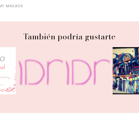
MY MAILBOX
También podría gustarte
bril
IMM | Octubre
IMM | Agosto
IMM | 
rteo 5
2014
2014
2014 
...