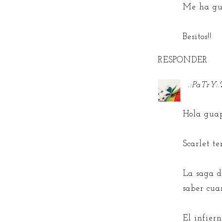
Me ha gu
Besitos!!
RESPONDER
.:PaTrY:.
Hola guap
Scarlet t
La saga d
saber cuan
El infier