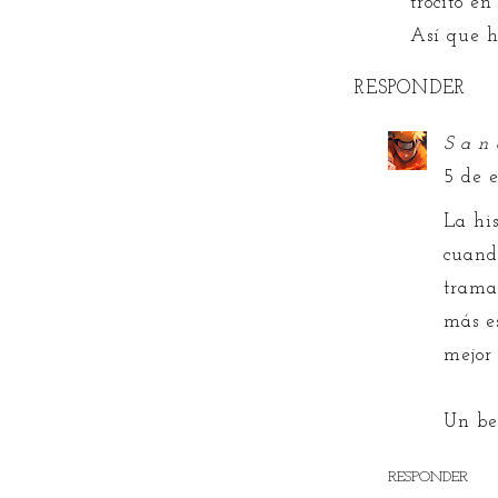
trocito e
Así que h
RESPONDER
S a n 
5 de e
La hi
cuand
trama
más e
mejor 
Un be
RESPONDER