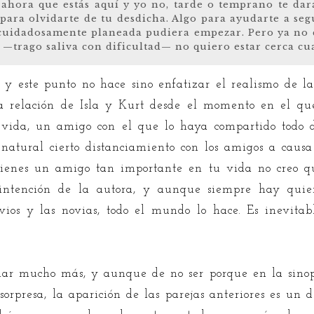
 ahora que estás aquí y yo no, tarde o temprano te dar
 para olvidarte de tu desdicha. Algo para ayudarte a seg
a cuidadosamente planeada pudiera empezar. Pero ya no 
Y —trago saliva con dificultad— no quiero estar cerca cu
ro, y este punto no hace sino enfatizar el realismo de l
la relación de Isla y Kurt desde el momento en el qu
vida, un amigo con el que lo haya compartido todo d
atural cierto distanciamiento con los amigos a causa 
tienes un amigo tan importante en tu vida no creo q
a intención de la autora, y aunque siempre hay quie
ovios y las novias, todo el mundo lo hace. Es inevita
lar mucho más, y aunque de no ser porque en la sinopsi
 sorpresa, la aparición de las parejas anteriores es un