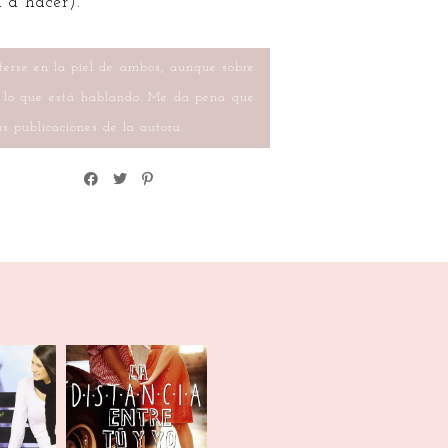
a a hacer).
meterse en la piel de ambos, aunque sobre
de lo que está hablando. Me da pena que
s publicaciones de la autora.
La distancia
n París
entre tú y yo