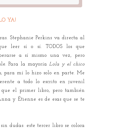
LO YA!
as. Stephanie Perkins va directa al
 que leer sí o sí. TODOS los que
superarse a sí mismo una vez, pero
ble. Para la mayoría
Lola y el chico
s
, para mí lo hizo solo en parte. Me
erente a todo lo escrito en juvenil
que el primer libro, pero también
Anna y Étienne es de esas que se te
sin dudas: este tercer libro se coloca