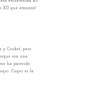
 era entretenida xD
do XD qué emoción!
 y Cricket, pero
porque era una
 me ha parecido
uqui. Cuqui es la