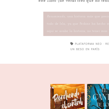
este libro (de veras creo que no ten
Resumiendo
, una historia más que preci
todo de Isla, ya que Perkins ha hecho 
aquí se acabe la historia, no tener más
PLATAFORMA NEO
·
R
UN BESO EN PARÍS
Perdiendo el
El canto d
control
ahogad