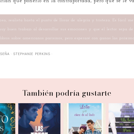
drían que ponerlo en la contraportada, pero qué se le v
osa, realista hasta el punto de llorar de alegría y tristeza. Es fácil 
muy buen trabajo al desarrollar sus emociones y que el lector sepa 
 libros sobre americanos parisinos, pero esperaré con ganas las próxima
ESEÑA
·
STEPHANIE PERKINS
·
También podría gustarte
e los
Las trece
Lola y el chico
Un beso e
os
caracolas
de al lado