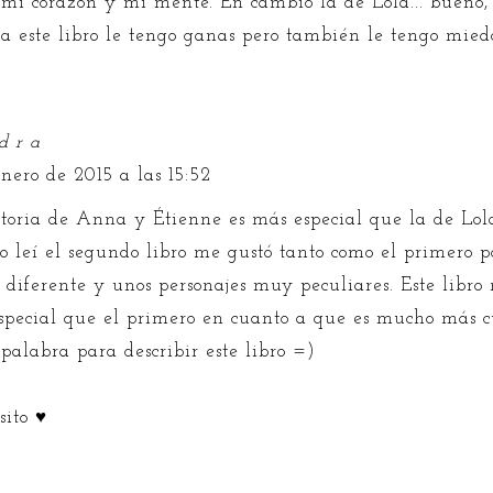
n mi corazón y mi mente. En cambio la de Lola... bueno,
a este libro le tengo ganas pero también le tengo mie
d r a
nero de 2015 a las 15:52
storia de Anna y Étienne es más especial que la de Lola
o leí el segundo libro me gustó tanto como el primero 
 diferente y unos personajes muy peculiares. Este libro
special que el primero en cuanto a que es mucho más c
palabra para describir este libro =)
sito ♥