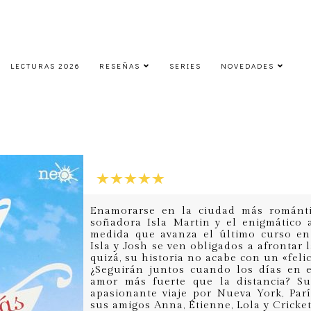
LECTURAS 2026
RESEÑAS
SERIES
NOVEDADES
Felices por siempre jamás
lunes, 5 de enero de 2015
Enamorarse en la ciudad más románti
soñadora Isla Martin y el enigmático a
medida que avanza el último curso en 
Isla y Josh se ven obligados a afrontar 
quizá, su historia no acabe con un «feli
¿Seguirán juntos cuando los días en e
amor más fuerte que la distancia? S
apasionante viaje por Nueva York, Par
sus amigos Anna, Étienne, Lola y Cricket