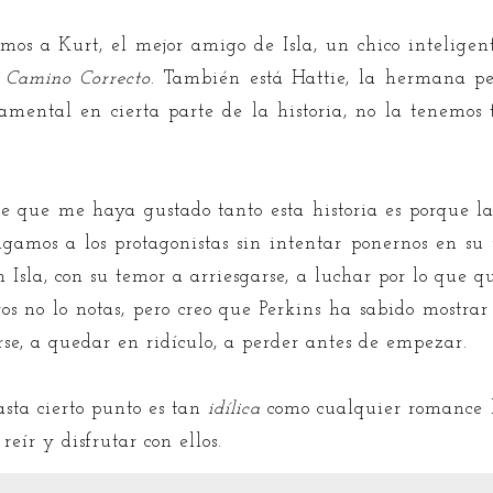
emos a Kurt, el mejor amigo de Isla, un chico intelige
l
Camino Correcto
. También está Hattie, la hermana pe
mental en cierta parte de la historia, no la tenemos 
e que me haya gustado tanto esta historia es porque la
dgamos a los protagonistas sin intentar ponernos en su 
n Isla, con su temor a arriesgarse, a luchar por lo que 
ros no lo notas, pero creo que Perkins ha sabido mostra
rse, a quedar en ridículo, a perder antes de empezar.
sta cierto punto es tan
idílica
como cualquier romance li
eír y disfrutar con ellos.