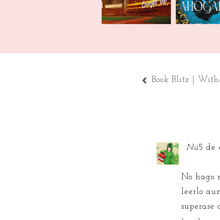
Book Blitz | Wit
Nú
5 de 
No hago m
leerlo au
superase 