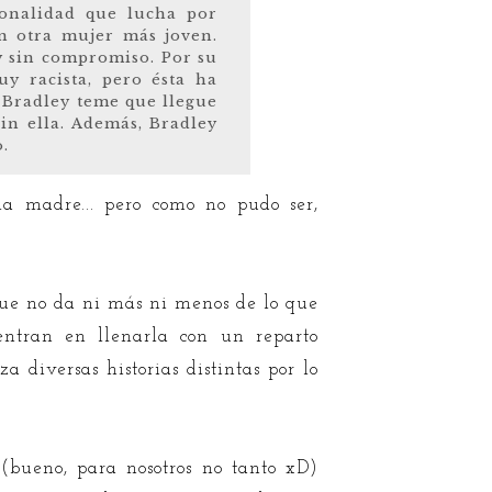
sonalidad que lucha por
n otra mujer más joven.
y sin compromiso. Por su
uy racista, pero ésta ha
o Bradley teme que llegue
sin ella. Además, Bradley
.
la madre... pero como no pudo ser,
 que no da ni más ni menos de lo que
entran en llenarla con un reparto
diversas historias distintas por lo
(bueno, para nosotros no tanto xD)