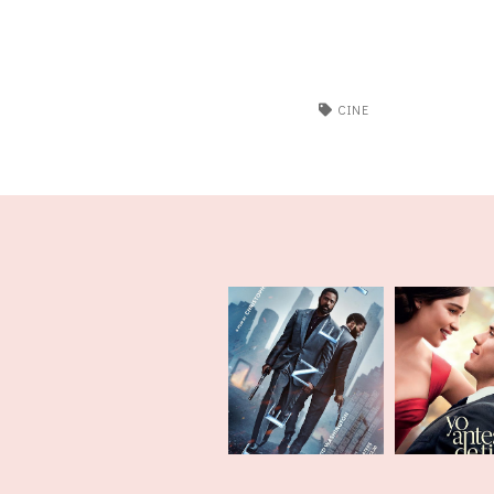
CINE
Cine | Yo
Cine | Tenet
de ti