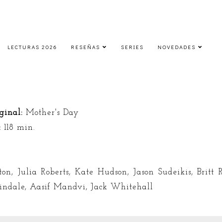
LECTURAS 2026
RESEÑAS
SERIES
NOVEDADES
Cine | Feliz día de la madre
lunes, 2 de mayo de 2016
iginal:
Mother's Day
:
118 min.
ton, Julia Roberts, Kate Hudson, Jason Sudeikis, Britt
indale, Aasif Mandvi, Jack Whitehall