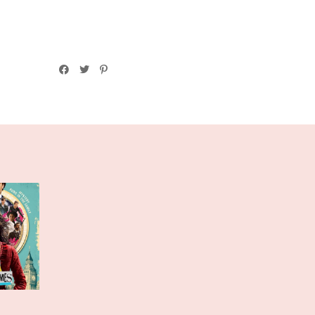
Enola
es