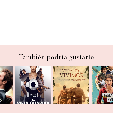
También podría gustarte
 antes
Cine | La vieja
Cine | El verano
Cine | 
guardia
que vivimos
Holm