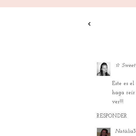
☆ Sweet
Este es e
haga reír
ver!!!
RESPONDER
Natàlia
3