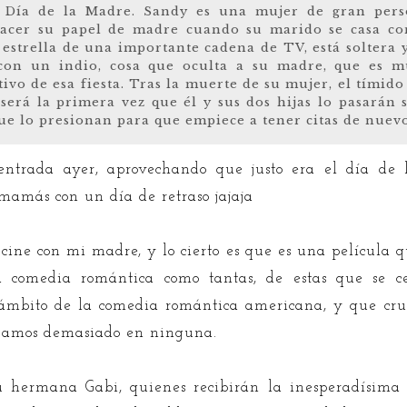
l Día de la Madre. Sandy es una mujer de gran per
acer su papel de madre cuando su marido se casa co
 estrella de una importante cadena de TV, está soltera 
 con un indio, cosa que oculta a su madre, que es m
tivo de esa fiesta. Tras la muerte de su mujer, el tímid
será la primera vez que él y sus dos hijas lo pasarán 
que lo presionan para que empiece a tener citas de nuevo
ntrada ayer, aprovechando que justo era el día de 
 mamás con un día de retraso jajaja
l cine con mi madre, y lo cierto es que es una película
a comedia romántica como tantas, de estas que se c
 ámbito de la comedia romántica americana, y que cruza 
izamos demasiado en ninguna.
u hermana Gabi, quienes recibirán la inesperadísima 