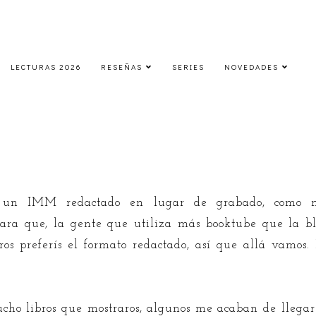
LECTURAS 2026
RESEÑAS
SERIES
NOVEDADES
IMM | Mayo 2016
jueves, 19 de mayo de 2016
un IMM redactado en lugar de grabado, como me
ra que, la gente que utiliza más booktube que la blog
ros preferís el formato redactado, así que allá vamos.
ucho libros que mostraros, algunos me acaban de llegar 