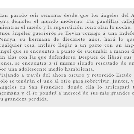
Han pasado seis semanas desde que los ángeles del A
para demoler el mundo moderno. Las pandillas callej
mientras el miedo y la superstición controlan la noche.
Unos ángeles guerreros se llevan consigo a una indef
Penryn, su hermana de diecisiete años, hará lo que
Cualquier cosa, incluso llegar a un pacto con un áng
ángel que se encuentra a punto de sucumbir a manos de
sin alas con las que defenderse. Después de librar sus
eones, se encuentra a sí mismo siendo rescatado de u
por una adolescente medio hambrienta.
Viajando a través del ahora oscuro y retorcido Estado 
solo se tendrán el uno al otro para sobrevivir. Juntos, v
Ángeles en San Francisco, donde ella lo arriesgará 
hermana y él se pondrá a merced de sus más grandes 
su grandeza perdida.