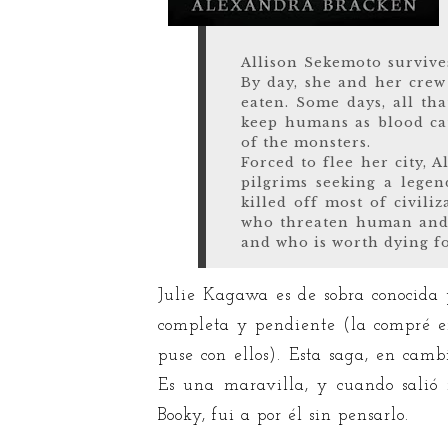
Allison Sekemoto survives
By day, she and her crew
eaten. Some days, all th
keep humans as blood cat
of the monsters.
Forced to flee her city, 
pilgrims seeking a legen
killed off most of civili
who threaten human and v
and who is worth dying fo
Julie Kagawa es de sobra conocida 
completa y pendiente (la compré en
puse con ellos). Esta saga, en camb
Es una maravilla, y cuando salió 
Booky, fui a por él sin pensarlo.