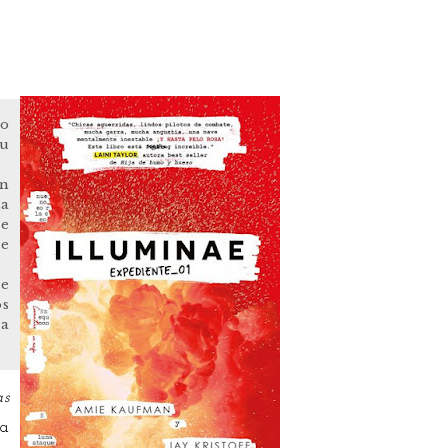
lo
su
en
ta
se
de
ie
os
la
as
ía