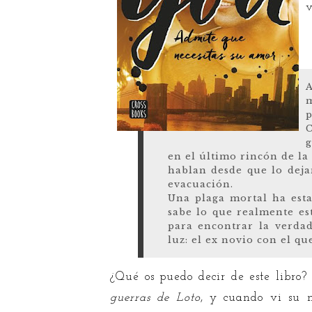
v
A
m
p
g
en el último rincón de la
hablan desde que lo dej
evacuación.
Una plaga mortal ha esta
sabe lo que realmente es
para encontrar la verda
luz: el ex novio con el q
¿Qué os puedo decir de este libro?
guerras de Loto
, y cuando vi su n