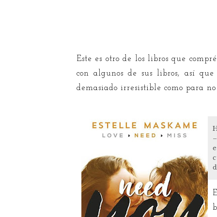
Este es otro de los libros que comp
con algunos de sus libros, así que
demasiado irresistible como para no 
H
e
c
d
E
b