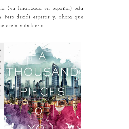
ogía (ya finalizada en español) está
. Pero decidí esperar y, ahora que
peteceía más leerlo.
o
n
e
l
o
u
k
e
e