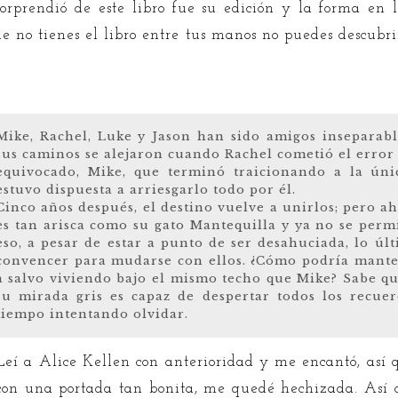
rprendió de este libro fue su edición y la forma en 
e no tienes el libro entre tus manos no puedes descubri
Mike, Rachel, Luke y Jason han sido amigos inseparab
sus caminos se alejaron cuando Rachel cometió el error
equivocado, Mike, que terminó traicionando a la ún
estuvo dispuesta a arriesgarlo todo por él.
Cinco años después, el destino vuelve a unirlos; pero 
es tan arisca como su gato Mantequilla y ya no se perm
eso, a pesar de estar a punto de ser desahuciada, lo úl
convencer para mudarse con ellos. ¿Cómo podría mante
a salvo viviendo bajo el mismo techo que Mike? Sabe qu
su mirada gris es capaz de despertar todos los recuer
tiempo intentando olvidar.
Leí a Alice Kellen con anterioridad y me encantó, así 
con una portada tan bonita, me quedé hechizada. Así 