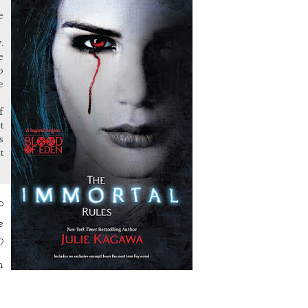
e
.
e
o
e
f
t
s
t
o
e
?
n