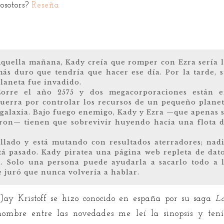
osotors?
Reseña
quella mañana, Kady creía que romper con Ezra sería 
ás duro que tendría que hacer ese día. Por la tarde, 
laneta fue invadido.
Corre el año 2575 y dos megacorporaciones están 
uerra por controlar los recursos de un pequeño plane
 galaxia. Bajo fuego enemigo, Kady y Ezra —que apenas 
aron— tienen que sobrevivir huyendo hacia una flota 
llado y está mutando con resultados aterradores; nad
tá pasado. Kady piratea una página web repleta de dat
d. Solo una persona puede ayudarla a sacarlo todo a 
ue juró que nunca volvería a hablar.
 Jay Kristoff se hizo conocido en españa por su saga
L
ombre entre las novedades me leí la sinopsis y ten