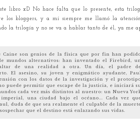
 este libro xD No hace falta que lo presente, esta tril
tre los bloggers, y a mí siempre me llamó la atención
do la trilogía y no se va a hablar tanto de él, ya me a
 Caine son genios de la física que por fin han podid
de mundos alternativos: han inventado el Firebird, u
altar de una realidad a otra. Un día, el padre d
to. El asesino, su joven y enigmático ayudante, Pau
nsión con los datos de la investigación y el prototip
o puede permitir que escape de la justicia, e iniciará s
mundos cada vez más distintos al nuestro: un Nueva Yor
a imperial, una ciudad bajo el océano... Cada vez qu
aul, duda de que sea realmente el culpable de la muert
sospechar que el destino está enlazando sus vidas.