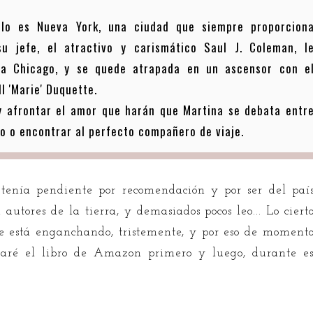
rlo es Nueva York, una ciudad que siempre proporcion
u jefe, el atractivo y carismático Saul J. Coleman, l
 a Chicago, y se quede atrapada en un ascensor con e
ll 'Marie' Duquette.
y afrontar el amor que harán que Martina se debata entr
do o encontrar al perfecto compañero de viaje.
tenía pendiente por recomendación y por ser del paí
 autores de la tierra, y demasiados pocos leo... Lo ciert
e está enganchando, tristemente, y por eso de moment
aré el libro de Amazon primero y luego, durante es