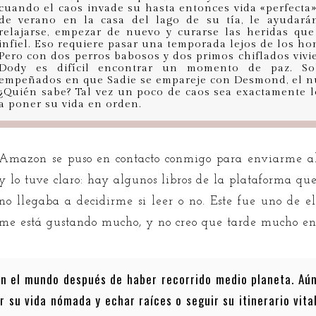
cuando el caos invade su hasta entonces vida «perfecta
de verano en la casa del lago de su tía, le ayudarán
relajarse, empezar de nuevo y curarse las heridas qu
infiel. Eso requiere pasar una temporada lejos de los h
Pero con dos perros babosos y dos primos chiflados vivie
Dody es difícil encontrar un momento de paz. So
empeñados en que Sadie se empareje con Desmond, el nue
¿Quién sabe? Tal vez un poco de caos sea exactamente l
a poner su vida en orden.
Amazon se puso en contacto conmigo para enviarme al
y lo tuve claro: hay algunos libros de la plataforma q
no llegaba a decidirme si leer o no. Este fue uno de 
me está gustando mucho, y no creo que tarde mucho en
en el mundo después de haber recorrido medio planeta. Aú
r su vida nómada y echar raíces o seguir su itinerario vita