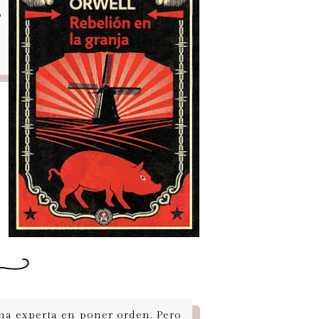
,
;
e
e
e
una experta en poner orden. Pero