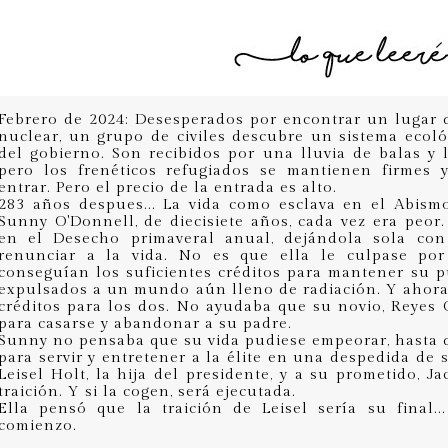
Febrero de 2024: Desesperados por encontrar un lugar 
nuclear, un grupo de civiles descubre un sistema ecoló
del gobierno. Son recibidos por una lluvia de balas y 
pero los frenéticos refugiados se mantienen firmes 
entrar. Pero el precio de la entrada es alto.
283 años despues... La vida como esclava en el Abism
Sunny O'Donnell, de diecisiete años, cada vez era peor
en el Desecho primaveral anual, dejándola sola co
renunciar a la vida. No es que ella le culpase por
conseguían los suficientes créditos para mantener su p
expulsados a un mundo aún lleno de radiación. Y ahora 
créditos para los dos. No ayudaba que su novio, Reyes 
para casarse y abandonar a su padre.
Sunny no pensaba que su vida pudiese empeorar, hasta q
para servir y entretener a la élite en una despedida de 
Leisel Holt, la hija del presidente, y a su prometido, 
traición. Y si la cogen, será ejecutada.
Ella pensó que la traición de Leisel sería su final.
comienzo.