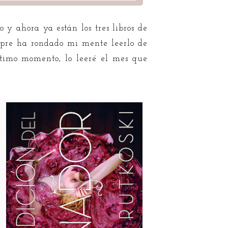
o y ahora ya están los tres libros de
empre ha rondado mi mente leerlo de
ltimo momento, lo leeré el mes que
e
e
u
u
n
s
e
s