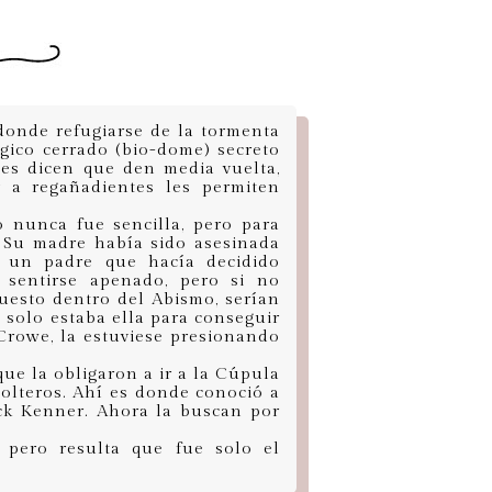
donde refugiarse de la tormenta
gico cerrado (bio-dome) secreto
les dicen que den media vuelta,
y a regañadientes les permiten
o nunca fue sencilla, pero para
. Su madre había sido asesinada
n un padre que hacía decidido
 sentirse apenado, pero si no
uesto dentro del Abismo, serían
solo estaba ella para conseguir
Crowe, la estuviese presionando
ue la obligaron a ir a la Cúpula
solteros. Ahí es donde conoció a
Jack Kenner. Ahora la buscan por
.. pero resulta que fue solo el