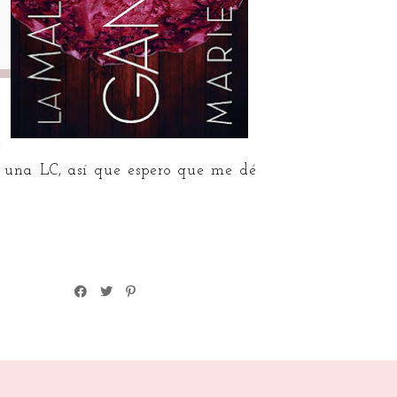
l
e
a
 a una LC, así que espero que me dé