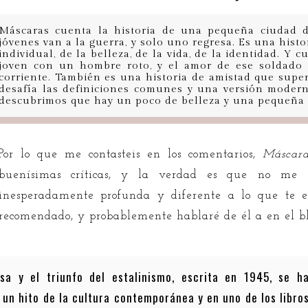
Máscaras cuenta la historia de una pequeña ciudad 
jóvenes van a la guerra, y solo uno regresa. Es una histor
individual, de la belleza, de la vida, de la identidad. Y 
joven con un hombre roto, y el amor de ese soldado
corriente. También es una historia de amistad que supe
desafía las definiciones comunes y una versión modern
descubrimos que hay un poco de belleza y una pequeña b
Por lo que me contasteis en los comentarios,
Máscara
buenísimas críticas, y la verdad es que no me 
inesperadamente profunda y diferente a lo que te es
recomendado, y probablemente hablaré de él a en el blo
sa y el triunfo del estalinismo, escrita en 1945, se h
 un hito de la cultura contemporánea y en uno de los libro