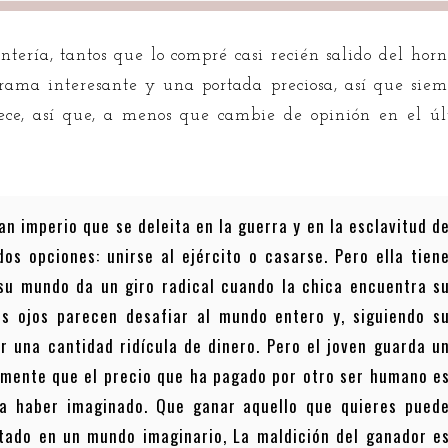
ntería, tantos que lo compré casi recién salido del horn
a trama interesante y una portada preciosa, así que si
ce, así que, a menos que cambie de opinión en el ú
ran imperio que se deleita en la guerra y en la esclavitud d
dos opciones: unirse al ejército o casarse. Pero ella tien
 su mundo da un giro radical cuando la chica encuentra s
s ojos parecen desafiar al mundo entero y, siguiendo s
r una cantidad ridícula de dinero. Pero el joven guarda u
amente que el precio que ha pagado por otro ser humano e
a haber imaginado. Que ganar aquello que quieres pued
tado en un mundo imaginario, La maldición del ganador e