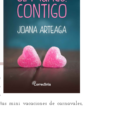
a
e
l
e
s
o
o
tas mini vacaciones de carnavales,