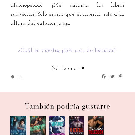
aterciopelado. ¡Me encanta los libros
suavecitos! Solo espero que el interior esté a la
altura del exterior jajaja
¿Cuál es vuestra previsión de lecturas?
¡Nos leemos! ♥
LLL
También podría gustarte
LLL |
LLL |
LLL |
LLL |
LLL |
Octubre
Julio
Mayo
Marzo
Febrero