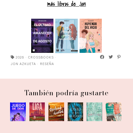
más libros de Jon
2026
·
CROSSBOOKS
·
JON AZKUETA
·
RESEÑA
También podría gustarte
En su
El canto
Hearstopper
Mi
Juego
Perdiendo
propia
de los
1. Dos chicos
persona
de dos
el control
liga
ahogados
juntos
favorita