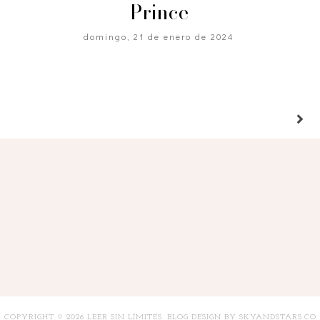
Prince
domingo, 21 de enero de 2024
COPYRIGHT ©
2026
LEER SIN LÍMITES
. BLOG DESIGN BY
SKYANDSTARS.CO