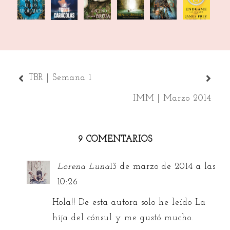
de los
sueño
comunidad
prueba
La
caracolas
ahogados
de
del anillo
de
Llamada
una
hierro
bruja
TBR | Semana 1
IMM | Marzo 2014
9 COMENTARIOS
Lorena Luna
13 de marzo de 2014 a las
10:26
Hola!! De esta autora solo he leído La
hija del cónsul y me gustó mucho.