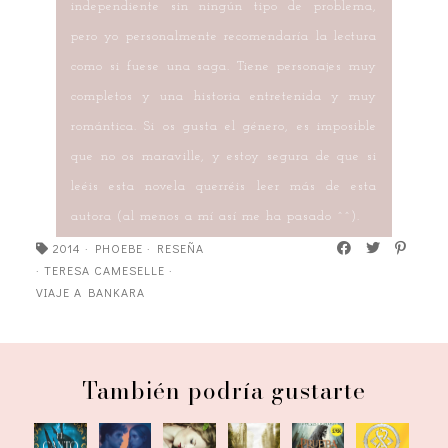
independiente sin ningún tipo de problema,
pero yo personalmente recomendaría la lectura
como si fuese una saga. Tiene personajes muy
completos y una historia entretenida y muy
romántica. Si os gusta el género, es imposible
que no os maraville, y estoy segura de que si
leéis esta novela querréis leer más de esta
autora (al menos a mí así me ha pasado ^^).
2014
·
PHOEBE
·
RESEÑA
·
TERESA CAMESELLE
·
VIAJE A BANKARA
También podría gustarte
El canto
El
La
La
Endgame.
Las trece