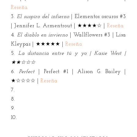
Reseña
3.
El suspiro del infierno
| Elementos oscuros #3
| Jennifer L. Armentrout | ★★★★☆ |
Reseña
4.
El diablo en invierno
| Wallflowers #3 | Lisa
Kleypas | ★★★★★ |
Reseña
5.
La distancia entre tú y yo
| Kasie West |
★★☆☆☆
6.
Perfect
| Perfect #1 | Alison G. Bailey |
★☆☆☆☆ |
Reseña
7.
8.
9.
10.