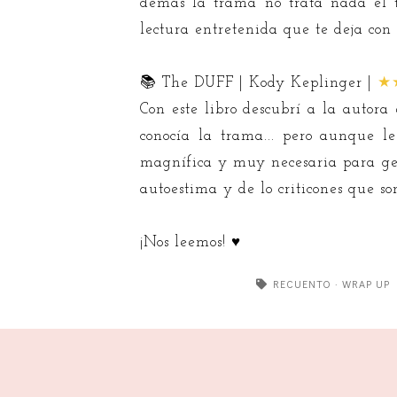
demás la trama no trata nada el t
lectura entretenida que te deja con
📚 The DUFF | Kody Keplinger |
★
Con este libro descubrí a la autora
conocía la trama... pero aunque l
magnífica y muy necesaria para gen
autoestima y de lo criticones que so
¡Nos leemos! ♥
RECUENTO
·
WRAP UP