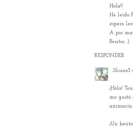
Hola!!
He leído 
espero lee
A por may
Besitos :)
RESPONDER
Shiane
3 
¡Hola! Te
me gustó 
animaría 
¡Un besito