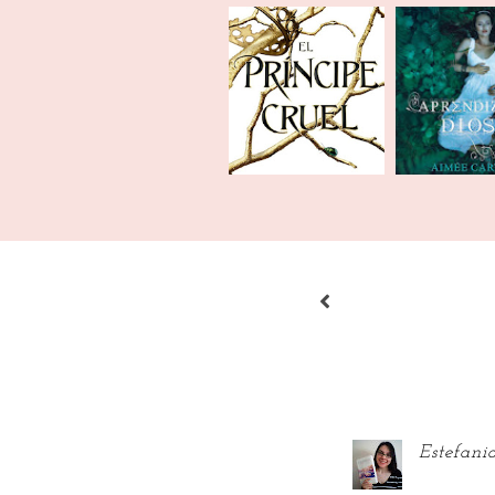
Recuento | Enero
Wrap u
2021
Febrero 
Estefani