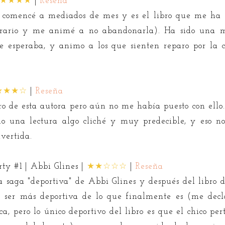
★★★★
|
Reseña
lo comencé a mediados de mes y es el libro que me ha 
erario y me animé a no abandonarla). Ha sido una 
esperaba, y animo a los que sienten reparo por la 
★★★☆
|
Reseña
o de esta autora pero aún no me había puesto con ello...
o una lectura algo cliché y muy predecible, y eso no
vertida.
rty #1 | Abbi Glines |
★★☆☆☆
|
Reseña
ta saga "deportiva" de Abbi Glines y después del libro 
ser más deportiva de lo que finalmente es (me decl
, pero lo único deportivo del libro es que el chico per