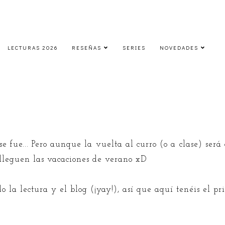
LECTURAS 2026
RESEÑAS
SERIES
NOVEDADES
Recuento | Abril 2018
miércoles, 2 de mayo de 2018
e fue... Pero aunque la vuelta al curro (o a clase) será
 lleguen las vacaciones de verano xD
o la lectura y el blog (¡yay!), así que aquí tenéis el p