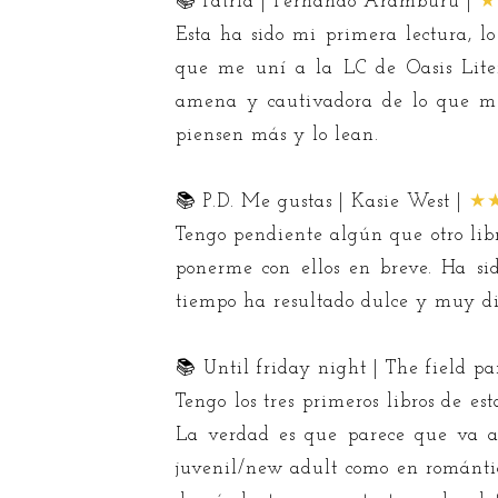
📚 Patria | Fernando Aramburu |
★
Esta ha sido mi primera lectura, 
que me uní a la LC de Oasis Lit
amena y cautivadora de lo que me 
piensen más y lo lean.
📚 P.D. Me gustas | Kasie West |
★
Tengo pendiente algún que otro libr
ponerme con ellos en breve. Ha sid
tiempo ha resultado dulce y muy di
📚 Until friday night | The field pa
Tengo los tres primeros libros de es
La verdad es que parece que va a 
juvenil/new adult como en romántica