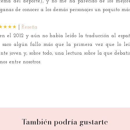
ema del deporte), y no me ha parecido de los mejores 
 ganas de conocer a los demás personajes un poquito más
★★★★
|
Reseña
 en el 2012 y aún no había leído la traducción al españo
e saco algún fallo más que la primera vez que lo le
te joven y, sobre todo, una lectura sobre la que debati
mos entre nosotros.
También podría gustarte