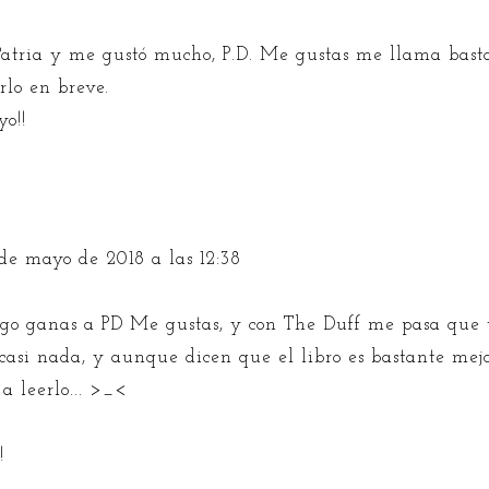
Patria y me gustó mucho, P.D. Me gustas me llama bast
rlo en breve.
o!!
de mayo de 2018 a las 12:38
ngo ganas a PD Me gustas, y con The Duff me pasa que v
casi nada, y aunque dicen que el libro es bastante mejo
a leerlo... >_<
!