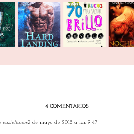
p |
Wrap up | Julio
Wrap up | Abril
Wrap Up |
2020
2020
2020
202
4 COMENTARIOS
a castellanos
2 de mayo de 2018 a las 9:47