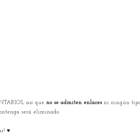
TARIOS, así que
no se admiten enlaces
ni ningún tipo
contenga será eliminado.
ar! ♥