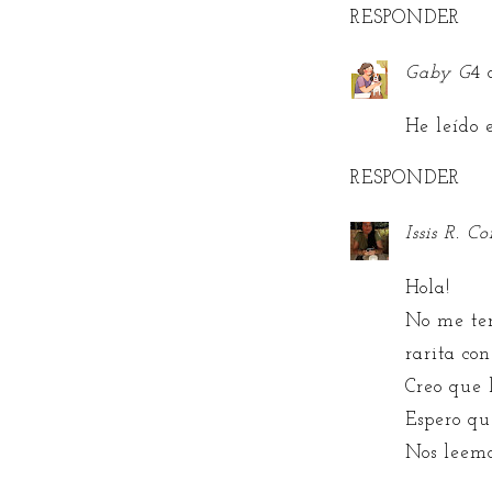
RESPONDER
Gaby G
4 
He leído 
RESPONDER
Issis R. Co
Hola!
No me te
rarita con 
Creo que 
Espero q
Nos leemo