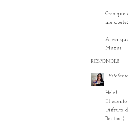
Creo que 
me apetez
A ver qué 
Muxus.
RESPONDER
Estefani
Hola!
El cuento
Disfruta d
Besitos :)