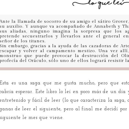
Ante la llamada de socorro de su amigo el sátiro Grove
su auxilio. Y aunque va acompañado de Annabeth y Tha
sus aliadas, ninguno imagina la sorpresa que los ag
pretende secuestrarlos y llevarlos ante el general e
señor de los titanes.
Sin embargo, gracias a la ayuda de las cazadoras de Arte
escapar y volver al campamento mestizo. Una vez all
monstruo que puede provocar la destrucción del Oli
profecía del Oráculo, sólo uno de ellos logrará resistir l
Esta es una saga que me gusta mucho, pero que est
cabría esperar. Este libro lo leí en poco más de un día
entretenido y fácil de leer (lo que caracteriza la sag
ganas de leer el siguiente, pero al final me decidí po
siguiente le mes que viene.