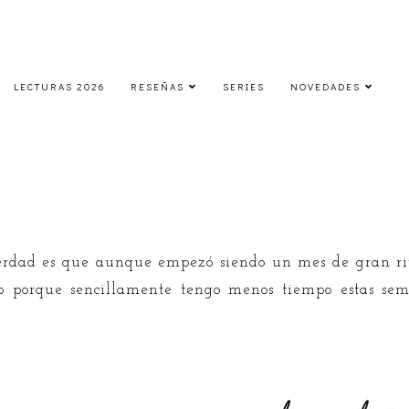
LECTURAS 2026
RESEÑAS
SERIES
NOVEDADES
LLL | Octubre 2018 (2)
viernes, 26 de octubre de 2018
erdad es que aunque empezó siendo un mes de gran ritm
 o porque sencillamente tengo menos tiempo estas sem