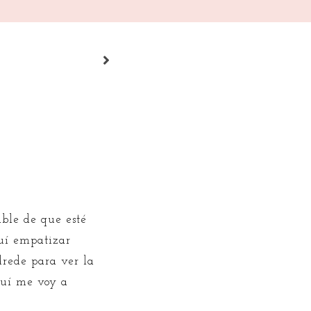
able de que esté
guí empatizar
drede para ver la
aquí me voy a