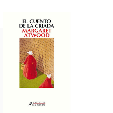
n
e
a
a
s
u
o
o
n
a