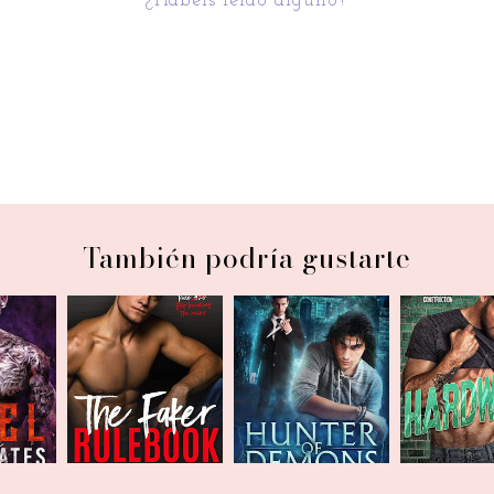
¿Habéis léido alguno?
También podría gustarte
arzo
LLL | Febrero
LLL | Octubre
LLL | Jul
0
2021
2020