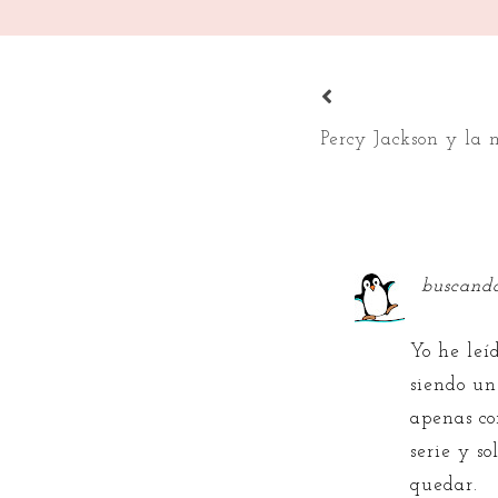
Percy Jackson y la 
buscando
Yo he leí
siendo un
apenas co
serie y s
quedar.