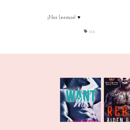
¡Nos leemos! ♥
LLL
LLL | Mayo
LLL | M
2020
202