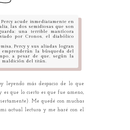
r, Percy acude inmediatamente en
lia, las dos semidiosas que son
uarda: una terrible mantícora
nviado por Cronos, el diabólico
misa, Percy y sus aliadas logran
í, emprenderán la búsqueda del
mpo, a pesar de que, según la
a maldición del titán.
oy leyendo más despacio de lo que
 y es que lo cierto es que fue ameno,
a, ciertamente). Me quedé con muchas
r mi actual lectura y me haré con el