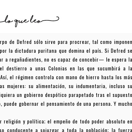
erpo de Defred sólo sirve para procrear, tal como impone
por la dictadura puritana que domina el país. Si Defred s
ar a regañadientes, no es capaz de concebir— le espera l
el destierro a unas Colonias en las que sucumbirá a l
. Así, el régimen controla con mano de hierro hasta los má
las mujeres: su alimentación, su indumentaria, incluso s
 siquiera un gobierno despótico parapetado tras el supuest
, puede gobernar el pensamiento de una persona. Y much
r religión y política; el empeño de todo poder absoluto e
o conducente a sojuzgar a toda la población; la fuerz