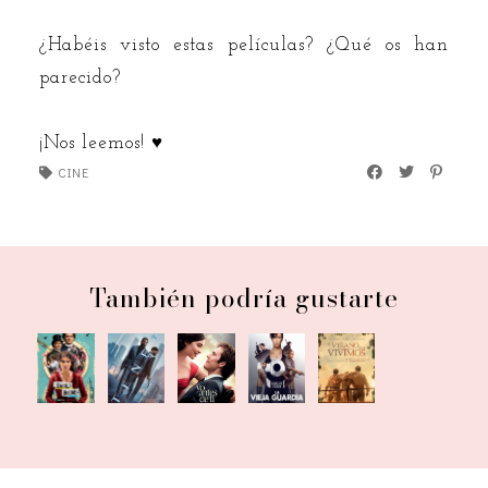
¿Habéis visto estas películas? ¿Qué os han
parecido?
¡Nos leemos! ♥
CINE
También podría gustarte
Cine |
Cine |
Cine |
Cine |
Cine |
Enola
Yo
La
El
Tenet
Holmes
antes
vieja
verano
de ti
guardia
que
vivimos